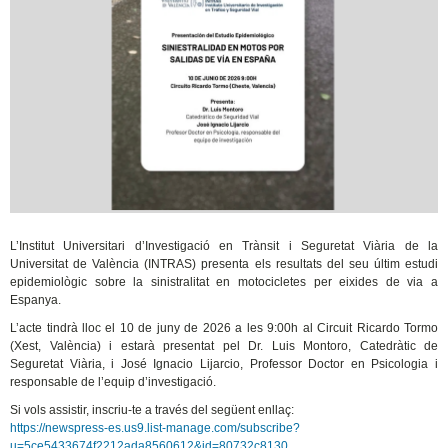
L’Institut Universitari d’Investigació en Trànsit i Seguretat Viària de la
Universitat de València (INTRAS) presenta els resultats del seu últim estudi
epidemiològic sobre la sinistralitat en motocicletes per eixides de via a
Espanya.
L’acte tindrà lloc el 10 de juny de 2026 a les 9:00h al Circuit Ricardo Tormo
(Xest, València) i estarà presentat pel Dr. Luis Montoro, Catedràtic de
Seguretat Viària, i José Ignacio Lijarcio, Professor Doctor en Psicologia i
responsable de l’equip d’investigació.
Si vols assistir, inscriu-te a través del següent enllaç:
https://newspress-es.us9.list-manage.com/subscribe?
u=5ce5433674f2212ada8560612&id=80732c8130