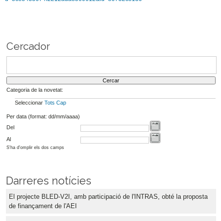
Cercador
Categoria de la novetat:
Seleccionar
Tots
Cap
Per data (format: dd/mm/aaaa)
Del
Al
S'ha d'omplir els dos camps
Darreres notícies
El projecte BLED-V2I, amb participació de l'INTRAS, obté la proposta
de finançament de l'AEI