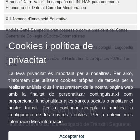
Arranca "Datæ Valor", la campaña del INTRAS para acercar la
Economía del Dato al Corredor Mediterráneo
XII Jornada d'Innovació Educativa
Andrés Gené Sampedro pren possessió com a president del Consell
General de Col·legis d'Òptics-Optometristes
Cookies i política de
V Jornada d'Innovació Docent de la Facultat de Psicologia i Logopèdia
privacitat
DS4M Mediterráneo organitza el Hackathon Data Spaces 2026 a Las
Naves
La teva privacitat és important per a nosaltres. Per això,
t'informem que utilitzem cookies pròpies i de tercers per a
realitzar anàlisis d'ús i mesurament de la nostra pàgina web
amb la finalitat de personalitzar continguts,així com
proporcionar funcionalitats a les xarxes socials o analitzar el
nostre trànsit. Per a continuar accepta o modifica la
configuració de les nostres cookies. Per a obtenir més
informació
Més informació
Institut Universitari d'Investigació de Trànsit i Seguretat
Viària
Acceptar tot