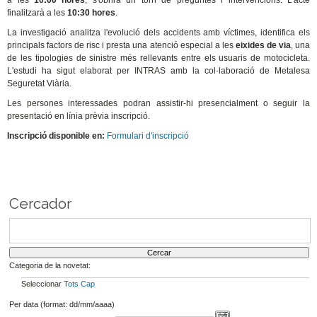
a les
10:00 hores
, s'obrirà un torn de preguntes i intervencions. L'acte
finalitzarà a les
10:30 hores
.
La investigació analitza l'evolució dels accidents amb víctimes, identifica els
principals factors de risc i presta una atenció especial a les
eixides de via
, una
de les tipologies de sinistre més rellevants entre els usuaris de motocicleta.
L'estudi ha sigut elaborat per INTRAS amb la col·laboració de Metalesa
Seguretat Viària.
Les persones interessades podran assistir-hi presencialment o seguir la
presentació en línia prèvia inscripció.
Inscripció disponible en:
Formulari d'inscripció
Cercador
Categoria de la novetat:
Seleccionar
Tots
Cap
Per data (format: dd/mm/aaaa)