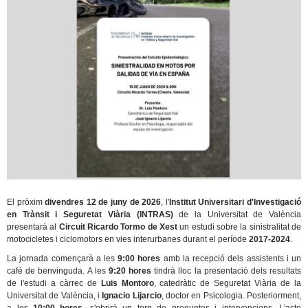
El pròxim
divendres 12 de juny de 2026
, l'
Institut Universitari d'Investigació
en Trànsit i Seguretat Viària (INTRAS)
de la Universitat de València
presentarà al
Circuit Ricardo Tormo de Xest
un estudi sobre la sinistralitat de
motocicletes i ciclomotors en vies interurbanes durant el període
2017-2024
.
La jornada començarà a les
9:00 hores
amb la recepció dels assistents i un
café de benvinguda. A les
9:20 hores
tindrà lloc la presentació dels resultats
de l'estudi a càrrec de
Luis Montoro
, catedràtic de Seguretat Viària de la
Universitat de València, i
Ignacio Lijarcio
, doctor en Psicologia. Posteriorment,