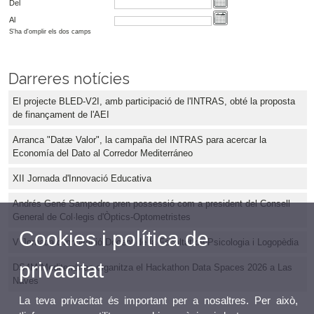
Del
Al
S'ha d'omplir els dos camps
Darreres notícies
El projecte BLED-V2I, amb participació de l'INTRAS, obté la proposta
de finançament de l'AEI
Arranca "Datæ Valor", la campaña del INTRAS para acercar la
Economía del Dato al Corredor Mediterráneo
XII Jornada d'Innovació Educativa
Andrés Gené Sampedro pren possessió com a president del Consell
General de Col·legis d'Òptics-Optometristes
Cookies i política de
V Jornada d'Innovació Docent de la Facultat de Psicologia i Logopèdia
privacitat
DS4M Mediterráneo organitza el Hackathon Data Spaces 2026 a Las
Naves
La teva privacitat és important per a nosaltres. Per això,