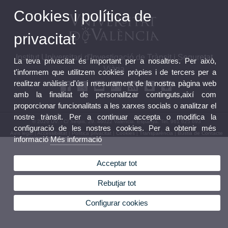
Cookies i política de
privacitat
Institut Universitari d'Investigació de Trànsit i Seguretat
La teva privacitat és important per a nosaltres. Per això,
Viària
t'informem que utilitzem cookies pròpies i de tercers per a
realitzar anàlisis d'ús i mesurament de la nostra pàgina web
amb la finalitat de personalitzar continguts,així com
proporcionar funcionalitats a les xarxes socials o analitzar el
nostre trànsit. Per a continuar accepta o modifica la
© 2026 UV. - C/ Serpis, 29. 46022 València. Espanya. Tel. 961 625 693
configuració de les nostres cookies. Per a obtenir més
Avís legal
|
Accessibilitat
|
Política privacitat
|
Cookies
|
Transparència
|
Bùstia de Contacte
informació
Més informació
Acceptar tot
Rebutjar tot
Configurar cookies