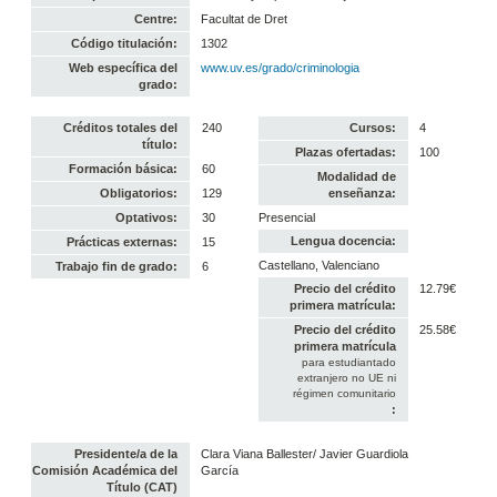
Centre:
Facultat de Dret
Código titulación:
1302
Web específica del
www.uv.es/grado/criminologia
grado:
Créditos totales del
240
Cursos:
4
título:
Plazas ofertadas:
100
Formación básica:
60
Modalidad de
Obligatorios:
129
enseñanza:
Optativos:
30
Presencial
Lengua docencia:
Prácticas externas:
15
Castellano, Valenciano
Trabajo fin de grado:
6
Precio del crédito
12.79€
primera matrícula:
Precio del crédito
25.58€
primera matrícula
para estudiantado
extranjero no UE ni
régimen comunitario
:
Presidente/a de la
Clara Viana Ballester/ Javier Guardiola
Comisión Académica del
García
Título (CAT)