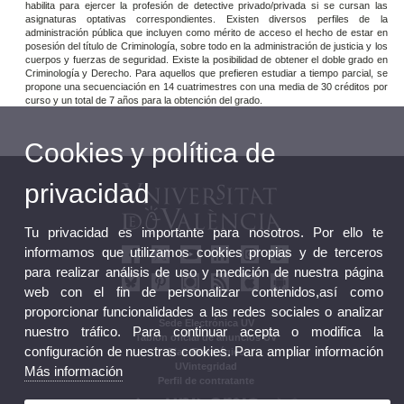
habilita para ejercer la profesión de detective privado/privada si se cursan las
asignaturas optativas correspondientes. Existen diversos perfiles de la
administración pública que incluyen como mérito de acceso el hecho de estar en
posesión del título de Criminología, sobre todo en la administración de justicia y los
cuerpos y fuerzas de seguridad. Existe la posibilidad de obtener el doble grado en
Criminología y Derecho. Para aquellos que prefieren estudiar a tiempo parcial, se
propone una secuenciación en 14 cuatrimestres con una media de 30 créditos por
curso y un total de 7 años para la obtención del grado.
Cookies y política de
privacidad
Tu privacidad es importante para nosotros. Por ello te
informamos que utilizamos cookies propias y de terceros
para realizar análisis de uso y medición de nuestra página
web con el fin de personalizar contenidos,así como
proporcionar funcionalidades a las redes sociales o analizar
Sede Electrónica UV
nuestro tráfico. Para continuar acepta o modifica la
Tablón oficial de anuncios UV
configuración de nuestras cookies. Para ampliar información
Plan Estratégico
UVintegridad
Más información
Perfil de contratante