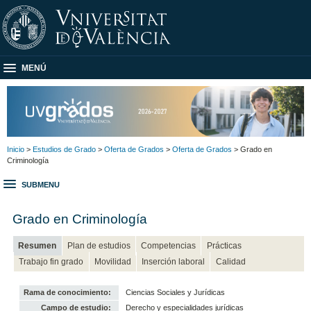
MENÚ
Inicio
>
Estudios de Grado
>
Oferta de Grados
>
Oferta de Grados
> Grado en
Criminología
SUBMENU
Grado en Criminología
Resumen
Plan de estudios
Competencias
Prácticas
Trabajo fin grado
Movilidad
Inserción laboral
Calidad
Rama de conocimiento:
Ciencias Sociales y Jurídicas
Campo de estudio:
Derecho y especialidades jurídicas