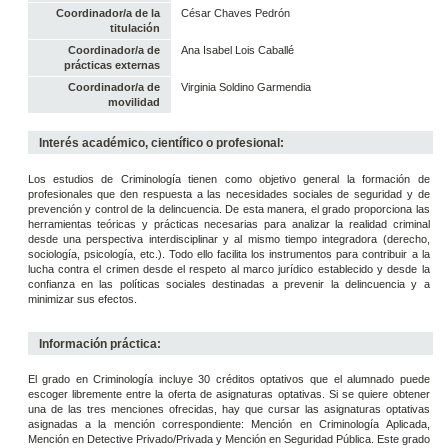
Coordinador/a de la
César Chaves Pedrón
titulación
Coordinador/a de
Ana Isabel Lois Caballé
prácticas externas
Coordinador/a de
Virginia Soldino Garmendia
movilidad
Interés académico, científico o profesional:
Los estudios de Criminología tienen como objetivo general la formación de
profesionales que den respuesta a las necesidades sociales de seguridad y de
prevención y control de la delincuencia. De esta manera, el grado proporciona las
herramientas teóricas y prácticas necesarias para analizar la realidad criminal
desde una perspectiva interdisciplinar y al mismo tiempo integradora (derecho,
sociología, psicología, etc.). Todo ello facilita los instrumentos para contribuir a la
lucha contra el crimen desde el respeto al marco jurídico establecido y desde la
confianza en las políticas sociales destinadas a prevenir la delincuencia y a
minimizar sus efectos.
Información práctica:
El grado en Criminología incluye 30 créditos optativos que el alumnado puede
escoger libremente entre la oferta de asignaturas optativas. Si se quiere obtener
una de las tres menciones ofrecidas, hay que cursar las asignaturas optativas
asignadas a la mención correspondiente: Mención en Criminología Aplicada,
Mención en Detective Privado/Privada y Mención en Seguridad Pública. Este grado