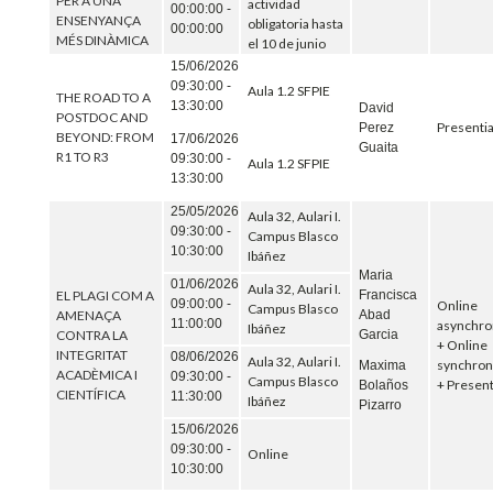
PER A UNA
actividad
00:00:00 -
ENSENYANÇA
obligatoria hasta
00:00:00
MÉS DINÀMICA
el 10 de junio
15/06/2026
09:30:00 -
Aula 1.2 SFPIE
THE ROAD TO A
13:30:00
David
POSTDOC AND
Presentia
Perez
BEYOND: FROM
17/06/2026
Guaita
R1 TO R3
09:30:00 -
Aula 1.2 SFPIE
13:30:00
25/05/2026
Aula 32, Aulari I.
09:30:00 -
Campus Blasco
10:30:00
Ibáñez
Maria
01/06/2026
Aula 32, Aulari I.
EL PLAGI COM A
Francisca
09:00:00 -
Online
Campus Blasco
AMENAÇA
Abad
11:00:00
asynchr
Ibáñez
CONTRA LA
Garcia
+ Online
INTEGRITAT
08/06/2026
Aula 32, Aulari I.
synchro
Maxima
ACADÈMICA I
09:30:00 -
Campus Blasco
+ Present
Bolaños
CIENTÍFICA
11:30:00
Ibáñez
Pizarro
15/06/2026
09:30:00 -
Online
10:30:00