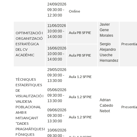
24/09/2026
09:30:00 -
Online
12:30:00
Javier
11/06/2026
Gene
10:00:00 -
Aula PB SFPIE
OPTIMITZACIÓ I
Morales
14:00:00
ORGANITZACIÓ
ESTRATÈGICA
Presentia
Sergio
16/06/2026
DEL CV
Alejandro
10:00:00 -
ACADÈMIC
Useche
Aula PB SFPIE
14:00:00
Hernandez
29/05/2026
09:30:00 -
Aula 1.2 SFPIE
TÈCNIQUES
13:30:00
ESTADÍSTIQUES
05/06/2026
DE
09:30:00 -
VISUALITZACIÓ I
Aula 1.2 SFPIE
Adrian
13:30:00
VALIDESA
Cabedo
POBLACIONAL
Presentia
09/06/2026
Nebot
AMB R
09:30:00 -
Aula 1.2 SFPIE
MITJANÇANT
13:30:00
“DADES
PRAGMÀTIQUES I
10/06/2026
FÒNIQUES
09:30:00 -