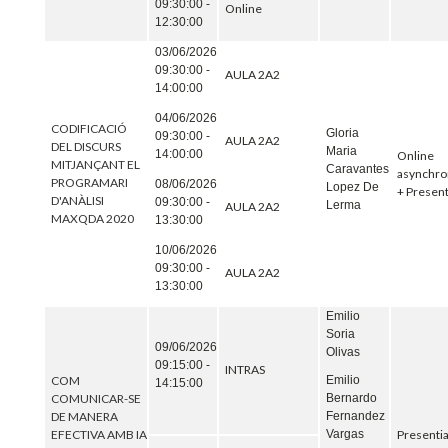
09:30:00 -
Online
12:30:00
03/06/2026
09:30:00 -
AULA 2A2
14:00:00
04/06/2026
CODIFICACIÓ
Gloria
09:30:00 -
AULA 2A2
DEL DISCURS
Maria
14:00:00
Online
MITJANÇANT EL
Caravantes
asynchr
PROGRAMARI
08/06/2026
Lopez De
+ Present
D'ANÀLISI
09:30:00 -
Lerma
AULA 2A2
MAXQDA 2020
13:30:00
10/06/2026
09:30:00 -
AULA 2A2
13:30:00
Emilio
Soria
09/06/2026
Olivas
09:15:00 -
INTRAS
Emilio
COM
14:15:00
Bernardo
COMUNICAR-SE
Fernandez
DE MANERA
Vargas
EFECTIVA AMB IA
Presentia