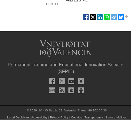
Aula 1.2 SFPIE
12:30:00
Permanent Training and Educational Innovation Service
(SFPIE)
© 2026 UV. - C/ Serpis, 29. Valencia. Phone: 96 162 50 30
Legal Disclaimer
|
Accessibility
|
Privacy Policy
|
Cookies
|
Transparency
|
Service Mailbox