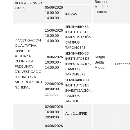
Susana
APLICACIONS (2a
Martínez
05/06/2026
edició)
Guillem
10:00:00 -
INTRAS
14:00:00
SEMINARIO B3
15/06/2026
INSTITUTOS DE
10:00:00 -
INVESTIGACIÓN.
INVESTIGACION
14:00:00
CAMPUS
QUALITATIVA:
TARONGERS
DEFINIR (I
SEMINARIO B3
AJUDAR A
18/06/2026
Sergio
INSTITUTOS DE
DEFINIR) LA
10:00:00 -
Belda
INVESTIGACIÓN.
Presentia
PREGUNTA
14:00:00
Miquel
CAMPUS
D'INVESTIGACIÓ
TARONGERS
I ESTRATÈGIA
SEMINARIO B3
METODOLÒGICA
22/06/2026
INSTITUTOS DE
GENERAL
08:00:00 -
INVESTIGACIÓN.
11:00:00
CAMPUS
TARONGERS
02/06/2026
16:00:00 -
Aula 2.1 SFPIE
20:00:00
04/06/2026