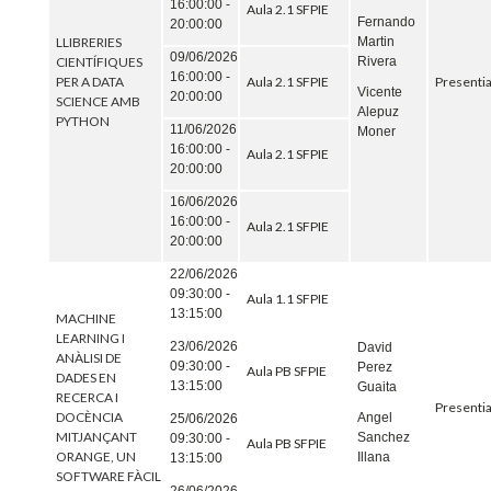
16:00:00 -
Aula 2.1 SFPIE
Fernando
20:00:00
LLIBRERIES
Martin
09/06/2026
CIENTÍFIQUES
Rivera
16:00:00 -
PER A DATA
Aula 2.1 SFPIE
Presentia
Vicente
20:00:00
SCIENCE AMB
Alepuz
PYTHON
11/06/2026
Moner
16:00:00 -
Aula 2.1 SFPIE
20:00:00
16/06/2026
16:00:00 -
Aula 2.1 SFPIE
20:00:00
22/06/2026
09:30:00 -
Aula 1.1 SFPIE
13:15:00
MACHINE
LEARNING I
23/06/2026
David
ANÀLISI DE
09:30:00 -
Perez
Aula PB SFPIE
DADES EN
13:15:00
Guaita
RECERCA I
Presentia
DOCÈNCIA
Angel
25/06/2026
MITJANÇANT
Sanchez
09:30:00 -
Aula PB SFPIE
ORANGE, UN
Illana
13:15:00
SOFTWARE FÀCIL