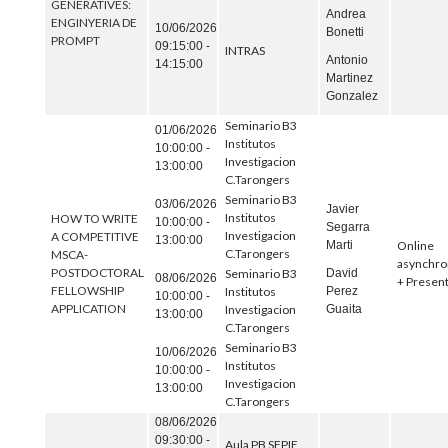
GENERATIVES:
Andrea
ENGINYERIA DE
10/06/2026
Bonetti
PROMPT
09:15:00 -
INTRAS
Antonio
14:15:00
Martinez
Gonzalez
Seminario B3
01/06/2026
Institutos
10:00:00 -
Investigacion
13:00:00
C.Tarongers
Seminario B3
03/06/2026
Javier
Institutos
HOW TO WRITE
10:00:00 -
Segarra
Investigacion
A COMPETITIVE
13:00:00
Marti
Online
C.Tarongers
MSCA-
asynchr
POSTDOCTORAL
David
Seminario B3
08/06/2026
+ Present
FELLOWSHIP
Perez
Institutos
10:00:00 -
APPLICATION
Guaita
Investigacion
13:00:00
C.Tarongers
Seminario B3
10/06/2026
Institutos
10:00:00 -
Investigacion
13:00:00
C.Tarongers
08/06/2026
09:30:00 -
Aula PB SFPIE