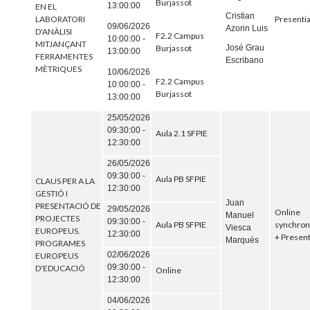
Burjassot
13:00:00
EN EL
Cristian
LABORATORI
Presentia
09/06/2026
Azorin Luis
D'ANÀLISI
F2.2 Campus
10:00:00 -
MITJANÇANT
José Grau
Burjassot
13:00:00
FERRAMENTES
Escribano
MÈTRIQUES
10/06/2026
F2.2 Campus
10:00:00 -
Burjassot
13:00:00
25/05/2026
09:30:00 -
Aula 2.1 SFPIE
12:30:00
26/05/2026
09:30:00 -
Aula PB SFPIE
CLAUS PER A LA
12:30:00
GESTIÓ I
Juan
PRESENTACIÓ DE
29/05/2026
Online
Manuel
PROJECTES
09:30:00 -
Aula PB SFPIE
synchro
Viesca
EUROPEUS.
12:30:00
+ Present
Marqués
PROGRAMES
02/06/2026
EUROPEUS
09:30:00 -
D'EDUCACIÓ
Online
12:30:00
04/06/2026