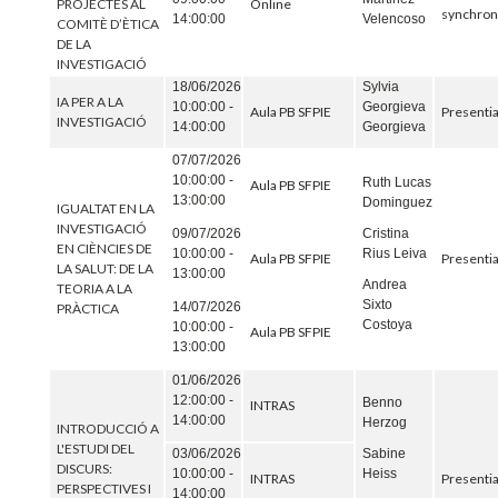
PROJECTES AL
Online
synchro
14:00:00
Velencoso
COMITÈ D’ÈTICA
DE LA
INVESTIGACIÓ
18/06/2026
Sylvia
IA PER A LA
10:00:00 -
Georgieva
Aula PB SFPIE
Presentia
INVESTIGACIÓ
14:00:00
Georgieva
07/07/2026
10:00:00 -
Ruth Lucas
Aula PB SFPIE
13:00:00
Dominguez
IGUALTAT EN LA
INVESTIGACIÓ
Cristina
09/07/2026
EN CIÈNCIES DE
Rius Leiva
10:00:00 -
Aula PB SFPIE
Presentia
LA SALUT: DE LA
13:00:00
Andrea
TEORIA A LA
Sixto
14/07/2026
PRÀCTICA
Costoya
10:00:00 -
Aula PB SFPIE
13:00:00
01/06/2026
12:00:00 -
Benno
INTRAS
14:00:00
Herzog
INTRODUCCIÓ A
L'ESTUDI DEL
Sabine
03/06/2026
DISCURS:
Heiss
10:00:00 -
INTRAS
Presentia
PERSPECTIVES I
14:00:00