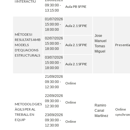
26/06/2026
I INTERACTIU
09:30:00 -
Aula PB SFPIE
13:15:00
01/07/2026
15:00:00 -
Aula 2.1 SFPIE
18:00:00
MÈTODES I
Jose
02/07/2026
RESULTATS AMB
Manuel
15:00:00 -
MODELS
Aula 2.1 SFPIE
Presentia
Tomas
18:00:00
D'EQUACIONS
Miguel
ESTRUCTURALS
03/07/2026
15:00:00 -
Aula 2.1 SFPIE
18:00:00
21/09/2026
09:30:00 -
Online
12:30:00
22/09/2026
09:30:00 -
Online
METODOLOGIES
Ramiro
12:30:00
ÀGILS PER AL
Online
Canal
TREBALL EN
synchro
23/09/2026
Martínez
EQUIP
09:30:00 -
Online
12:30:00