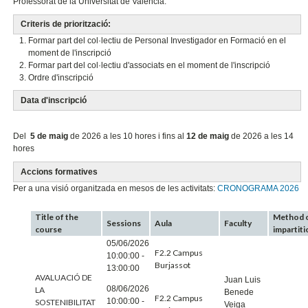
Professorat de la Universitat de València.
Criteris de priorització:
Formar part del col·lectiu de Personal Investigador en Formació en el
moment de l'inscripció
Formar part del col·lectiu d'associats en el moment de l'inscripció
Ordre d'inscripció
Data d'inscripció
Del
5 de maig
de 2026 a les 10 hores i fins al
12 de maig
de 2026 a les 14
hores
Accions formatives
Per a una visió organitzada en mesos de les activitats:
CRONOGRAMA 2026
Title of the
Method 
Sessions
Aula
Faculty
course
impartiti
05/06/2026
F2.2 Campus
10:00:00 -
Burjassot
13:00:00
AVALUACIÓ DE
Juan Luis
08/06/2026
LA
Benede
F2.2 Campus
10:00:00 -
SOSTENIBILITAT
Veiga