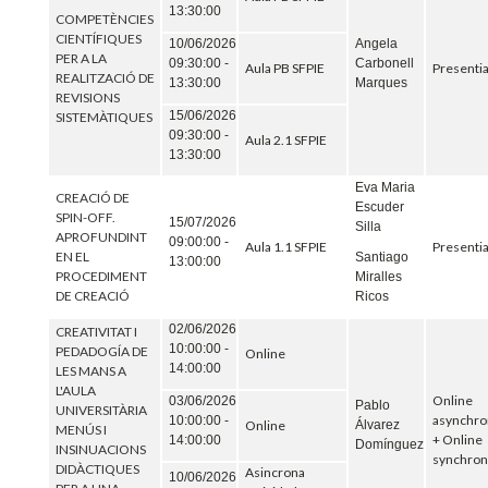
13:30:00
COMPETÈNCIES
CIENTÍFIQUES
10/06/2026
Angela
PER A LA
09:30:00 -
Carbonell
Aula PB SFPIE
Presentia
REALITZACIÓ DE
13:30:00
Marques
REVISIONS
15/06/2026
SISTEMÀTIQUES
09:30:00 -
Aula 2.1 SFPIE
13:30:00
Eva Maria
CREACIÓ DE
Escuder
SPIN-OFF.
15/07/2026
Silla
APROFUNDINT
09:00:00 -
Aula 1.1 SFPIE
Presentia
EN EL
Santiago
13:00:00
PROCEDIMENT
Miralles
DE CREACIÓ
Ricos
02/06/2026
CREATIVITAT I
10:00:00 -
PEDADOGÍA DE
Online
14:00:00
LES MANS A
L'AULA
Online
03/06/2026
Pablo
UNIVERSITÀRIA
asynchr
10:00:00 -
Online
Álvarez
MENÚS I
+ Online
14:00:00
Domínguez
INSINUACIONS
synchro
DIDÀCTIQUES
Asincrona
10/06/2026