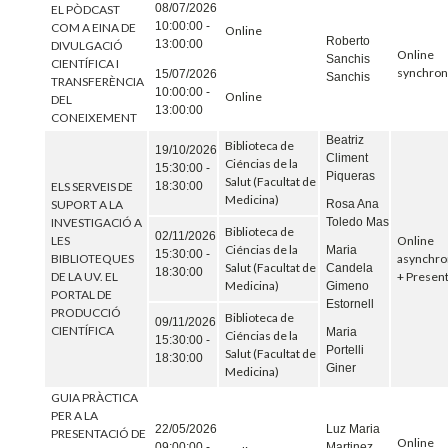
08/07/2026
EL PÒDCAST
10:00:00 -
COM A EINA DE
Online
Roberto
13:00:00
DIVULGACIÓ
Online
Sanchis
CIENTÍFICA I
synchro
15/07/2026
Sanchis
TRANSFERÈNCIA
10:00:00 -
Online
DEL
13:00:00
CONEIXEMENT
Beatriz
Biblioteca de
19/10/2026
Climent
Ciéncias de la
15:30:00 -
Piqueras
Salut (Facultat de
ELS SERVEIS DE
18:30:00
Medicina)
Rosa Ana
SUPORT A LA
Toledo Mas
INVESTIGACIÓ A
Biblioteca de
02/11/2026
LES
Online
Ciéncias de la
Maria
15:30:00 -
BIBLIOTEQUES
asynchr
Salut (Facultat de
Candela
18:30:00
DE LA UV. EL
+ Present
Medicina)
Gimeno
PORTAL DE
Estornell
PRODUCCIÓ
Biblioteca de
09/11/2026
CIENTÍFICA
Maria
Ciéncias de la
15:30:00 -
Portelli
Salut (Facultat de
18:30:00
Giner
Medicina)
GUIA PRÀCTICA
PER A LA
22/05/2026
Luz Maria
PRESENTACIÓ DE
Online
09:00:00 -
Martinez