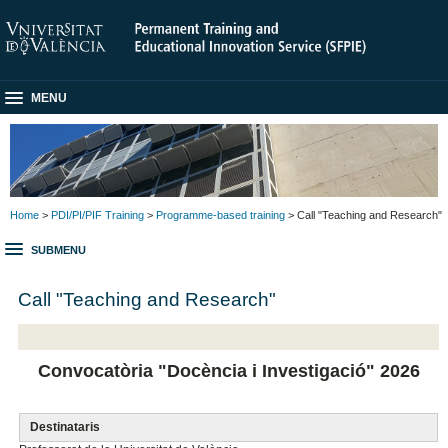
MENU
Home
>
PDI/PI/PIF Training
>
Programme-based training
> Call "Teaching and Research"
SUBMENU
Call "Teaching and Research"
Convocatòria "Docència i Investigació" 2026
Destinataris