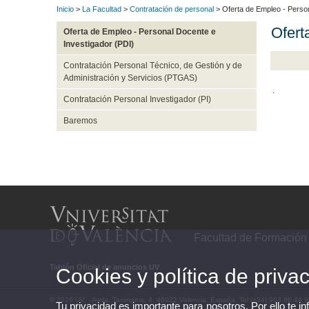
Inicio
>
La Facultad
>
Contratación de personal
> Oferta de Empleo - Person
Ofert
Oferta de Empleo - Personal Docente e
Investigador (PDI)
Contratación Personal Técnico, de Gestión y de
Administración y Servicios (PTGAS)
.
Contratación Personal Investigador (PI)
Baremos
Facultad de Formación
Tablón Oficial de anuncios UV
Cookies y política de priva
© 2026 UV. - Avda. Tarongers, 4. 46022 Valencia. España. Tel (+34) 963 86 44 
Tu privacidad es importante para nosotros. Por ello te i