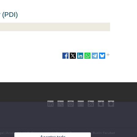
 (PDI)
gal
|
Accesibilidad
|
Política privacidad
|
Cookies
|
Transparencia
|
Buzón Facultad