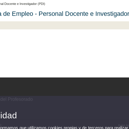
al Docente e Investigador (PDI)
a de Empleo - Personal Docente e Investigador
 del Profesorado
cidad
90
Aviso le
nformamos que utilizamos cookies propias y de terceros para realizar