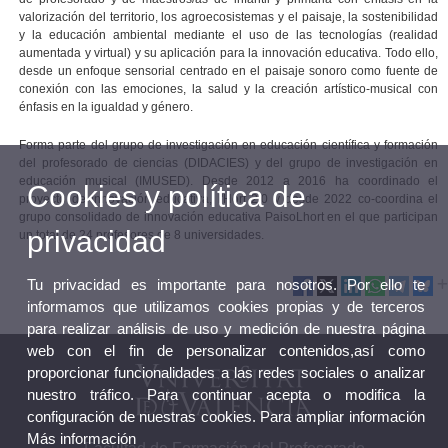
valorización del territorio, los agroecosistemas y el paisaje, la sostenibilidad
y la educación ambiental mediante el uso de las tecnologías (realidad
aumentada y virtual) y su aplicación para la innovación educativa. Todo ello,
desde un enfoque sensorial centrado en el paisaje sonoro como fuente de
conexión con las emociones, la salud y la creación artístico-musical con
énfasis en la igualdad y género.
Forma parte del grupo de investigación en educación científica y formación
del profesorado de ciencias (DIDACIES) y del grupo de investigación en
educación musical (IMUSED). Desde 2012 a 2016 ha coordinado el
Cookies y política de
proyecto de innovación educativa, l'Hort 2.0 y desde 2022 co-coordina el
grupo consolidado de innovación educativa PaisoLhort en el que participan
privacidad
un total de 24 profesores de 8 universidades.
Tu privacidad es importante para nosotros. Por ello te
informamos que utilizamos cookies propias y de terceros
para realizar análisis de uso y medición de nuestra página
web con el fin de personalizar contenidos,así como
proporcionar funcionalidades a las redes sociales o analizar
nuestro tráfico. Para continuar acepta o modifica la
configuración de nuestras cookies. Para ampliar información
Más información