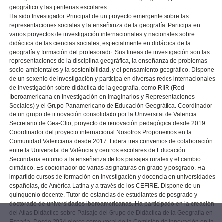
geográfico y las periferias escolares.
Ha sido Investigador Principal de un proyecto emergente sobre las
representaciones sociales y la enseñanza de la geografía. Participa en
varios proyectos de investigación internacionales y nacionales sobre
didáctica de las ciencias sociales, especialmente en didáctica de la
geografía y formación del profesorado. Sus lineas de investigación son las
representaciones de la disciplina geográfica, la enseñanza de problemas
socio-ambientales y la sostenibilidad, y el pensamiento geográfico. Dispone
de un sexenio de investigación y participa en diversas redes internacionales
de investigación sobre didáctica de la geografía, como RIIR (Red
Iberoamericana en Investigación en Imaginarios y Representaciones
Sociales) y el Grupo Panamericano de Educación Geográfica. Coordinador
de un grupo de innovación consolidado por la Universitat de Valencia.
Secretario de Gea-Clio, proyecto de renovación pedagógica desde 2019.
Coordinador del proyecto internacional Nosotros Proponemos en la
Comunidad Valenciana desde 2017. Lidera tres convenios de colaboración
entre la Universitat de València y centros escolares de Educación
Secundaria entorno a la enseñanza de los paisajes rurales y el cambio
climático. Es coordinador de varias asignaturas en grado y posgrado. Ha
impartido cursos de formación en investigación y docencia en universidades
españolas, de América Latina y a través de los CEFIRE. Dispone de un
quinquenio docente. Tutor de estancias de estudiantes de posgrado y
doctorado de universidades iberoamericanas. Ha participado en la creación
del Atlas Didáctico sobre Paisaje del Grupo de Didáctica de la Geografía en
España. Desde 2024 ejerce como vocal de la Comisión de Innovación en la