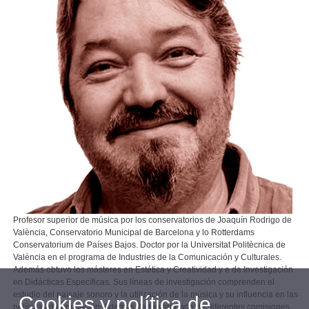
Profesor superior de música por los conservatorios de Joaquín Rodrigo de
València, Conservatorio Municipal de Barcelona y lo Rotterdams
Conservatorium de Países Bajos. Doctor por la Universitat Politècnica de
València en el programa de Industries de la Comunicación y Culturales.
Además obtuvo los másteres en Estética y Creatividad y e de Investigación
en Didácticas Específicas. Sus líneas de investigación comprenden el
estudio del paisaje sonoro y la utilización de la música y su influencia en las
Cookies y política de
películas de animación. Además de formar parte de diferentes comisiones