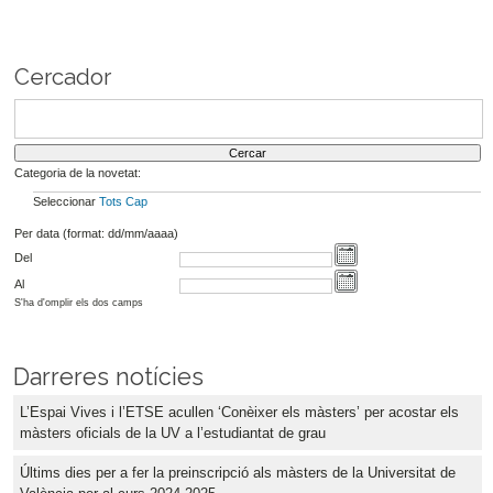
Cercador
Categoria de la novetat:
Seleccionar
Tots
Cap
Per data (format: dd/mm/aaaa)
Del
Al
S'ha d'omplir els dos camps
Darreres notícies
L’Espai Vives i l’ETSE acullen ‘Conèixer els màsters’ per acostar els
màsters oficials de la UV a l’estudiantat de grau
Últims dies per a fer la preinscripció als màsters de la Universitat de