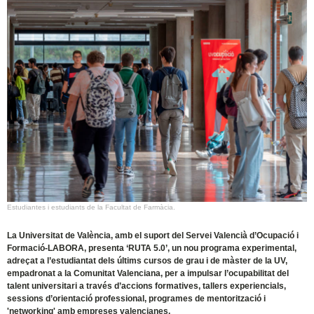
Estudiantes i estudiants de la Facultat de Farmàcia.
La Universitat de València, amb el suport del Servei Valencià d’Ocupació i
Formació-LABORA, presenta ‘RUTA 5.0’, un nou programa experimental,
adreçat a l’estudiantat dels últims cursos de grau i de màster de la UV,
empadronat a la Comunitat Valenciana, per a impulsar l’ocupabilitat del
talent universitari a través d’accions formatives, tallers experiencials,
sessions d’orientació professional, programes de mentorització i
'networking' amb empreses valencianes.