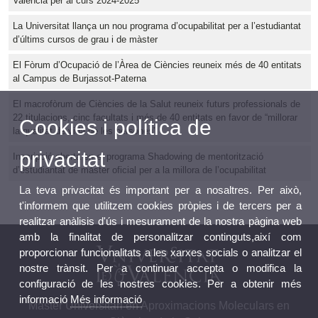
València per al curs 2024-2025
La Universitat llança un nou programa d’ocupabilitat per a l’estudiantat
d’últims cursos de grau i de màster
El Fòrum d’Ocupació de l’Àrea de Ciències reuneix més de 40 entitats
al Campus de Burjassot-Paterna
El macrofòrum de Ciències de la Salut reuneix futurs professionals de
22 titulacions, cinc facultats i més de 40 entitats en favor de “millorar
Cookies i política de
la qualitat de vida de les persones”
privacitat
Inscripció oberta en el programa Shadowing de mentorització
d’estudiantat de màster oficial per a la millora de l’ocupabilitat
La teva privacitat és important per a nosaltres. Per això,
t'informem que utilitzem cookies pròpies i de tercers per a
realitzar anàlisis d'ús i mesurament de la nostra pàgina web
amb la finalitat de personalitzar continguts,així com
proporcionar funcionalitats a les xarxes socials o analitzar el
nostre trànsit. Per a continuar accepta o modifica la
configuració de les nostres cookies. Per a obtenir més
informació
Més informació
Màster Universitari en Aproximacions Moleculars en