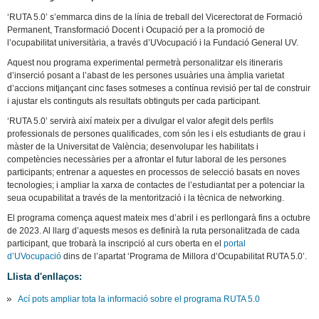
‘RUTA 5.0’ s’emmarca dins de la línia de treball del Vicerectorat de Formació
Permanent, Transformació Docent i Ocupació per a la promoció de
l’ocupabilitat universitària, a través d’UVocupació i la Fundació General UV.
Aquest nou programa experimental permetrà personalitzar els itineraris
d’inserció posant a l’abast de les persones usuàries una àmplia varietat
d’accions mitjançant cinc fases sotmeses a contínua revisió per tal de construir
i ajustar els continguts als resultats obtinguts per cada participant.
‘RUTA 5.0’ servirà així mateix per a divulgar el valor afegit dels perfils
professionals de persones qualificades, com són les i els estudiants de grau i
màster de la Universitat de València; desenvolupar les habilitats i
competències necessàries per a afrontar el futur laboral de les persones
participants; entrenar a aquestes en processos de selecció basats en noves
tecnologies; i ampliar la xarxa de contactes de l’estudiantat per a potenciar la
seua ocupabilitat a través de la mentorització i la tècnica de networking.
El programa comença aquest mateix mes d’abril i es perllongarà fins a octubre
de 2023. Al llarg d’aquests mesos es definirà la ruta personalitzada de cada
participant, que trobarà la inscripció al curs oberta en el
portal
d’UVocupació
dins de l’apartat ‘Programa de Millora d’Ocupabilitat RUTA 5.0’.
Llista d'enllaços:
Ací pots ampliar tota la informació sobre el programa RUTA 5.0