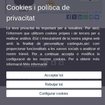
Cookies i política de
privacitat
La teva privacitat és important per a nosaltres. Per això,
t'informem que utilitzem cookies pròpies i de tercers per a
realitzar anàlisis d'ús i mesurament de la nostra pàgina web
amb la finalitat de personalitzar continguts,així com
proporcionar funcionalitats a les xarxes socials o analitzar el
nostre trànsit. Per a continuar accepta o modifica la
Màster en Bioestadística
configuració de les nostres cookies. Per a obtenir més
informació
Més informació
Acceptar tot
© 2026 UV. - Av. Vicent Andrés Estellés, 19, 46100 Burjassot. Telèfon: 963543792
Rebutjar tot
Avís legal
|
Accessibilitat
|
Política privacitat
|
Cookies
|
Transparència
|
Bùstia de Contacte
Configurar cookies