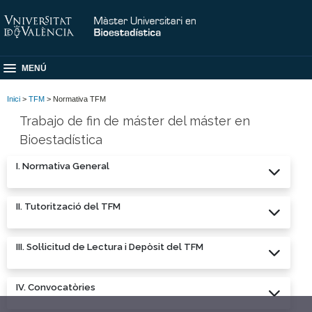
MENÚ
Inici
>
TFM
> Normativa TFM
Trabajo de fin de máster del máster en
Bioestadística
I. Normativa General
II. Tutorització del TFM
III. Sol·licitud de Lectura i Depòsit del TFM
IV. Convocatòries