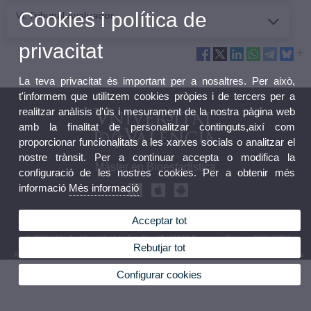
Cookies i política de
VI. Tribunal Avaluador
privacitat
La teva privacitat és important per a nosaltres. Per això,
t'informem que utilitzem cookies pròpies i de tercers per a
realitzar anàlisis d'ús i mesurament de la nostra pàgina web
amb la finalitat de personalitzar continguts,així com
proporcionar funcionalitats a les xarxes socials o analitzar el
nostre trànsit. Per a continuar accepta o modifica la
Màster en Bioestadística
configuració de les nostres cookies. Per a obtenir més
informació
Més informació
Acceptar tot
© 2026 UV. - Av. Vicent Andrés Estellés, 19, 46100 Burjassot. Telèfon: 963543792
Rebutjar tot
Avís legal
|
Accessibilitat
|
Política privacitat
|
Cookies
|
Transparència
|
Bùstia de Contacte
Configurar cookies