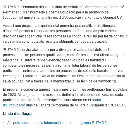
‘RUTA 5.0’ s’emmarca dins de la línia de treball del Vicerectorat de Formació
Permanent, Transformació Docent i Ocupació per a la promoció de
l’ocupabilitat universitària, a través d’UVocupació i la Fundació General UV.
Aquest nou programa experimental permetrà personalitzar els itineraris
d’inserció posant a l’abast de les persones usuàries una àmplia varietat
d’accions mitjançant cinc fases sotmeses a contínua revisió per tal de construir
i ajustar els continguts als resultats obtinguts per cada participant.
‘RUTA 5.0’ servirà així mateix per a divulgar el valor afegit dels perfils
professionals de persones qualificades, com són les i els estudiants de grau i
màster de la Universitat de València; desenvolupar les habilitats i
competències necessàries per a afrontar el futur laboral de les persones
participants; entrenar a aquestes en processos de selecció basats en noves
tecnologies; i ampliar la xarxa de contactes de l’estudiantat per a potenciar la
seua ocupabilitat a través de la mentorització i la tècnica de networking.
El programa comença aquest mateix mes d’abril i es perllongarà fins a octubre
de 2023. Al llarg d’aquests mesos es definirà la ruta personalitzada de cada
participant, que trobarà la inscripció al curs oberta en el
portal
d’UVocupació
dins de l’apartat ‘Programa de Millora d’Ocupabilitat RUTA 5.0’.
Llista d'enllaços:
Ací pots ampliar tota la informació sobre el programa RUTA 5.0