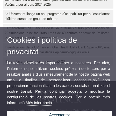
València per al curs 2024-2025
La Universitat llança un nou programa d’ocupabilitat per a l’estudiantat
d’últims cursos de grau i de màster
El macrofòrum de Ciències de la Salut reuneix futurs professionals de
22 titulacions, cinc facultats i més de 40 entitats en favor de “millorar
Cookies i política de
la qualitat de vida de les persones”
Investigadors de la UV llancen ‘Oral Health Data Bank Spain-UV’, una
privacitat
nova eina per a visualitzar dades epidemiològiques orals
Horari classes presencials curs 2022-23
La teva privacitat és important per a nosaltres. Per això,
t'informem que utilitzem cookies pròpies i de tercers per a
realitzar anàlisis d'ús i mesurament de la nostra pàgina web
amb la finalitat de personalitzar continguts,així com
proporcionar funcionalitats a les xarxes socials o analitzar el
nostre trànsit. Per a continuar accepta o modifica la
configuració de les nostres cookies. Per a obtenir més
informació
Més informació
Màster Universitari en Ciències Odontològiques
Acceptar tot