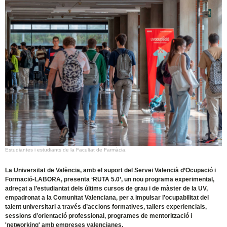
Estudiantes i estudiants de la Facultat de Farmàcia.
La Universitat de València, amb el suport del Servei Valencià d’Ocupació i
Formació-LABORA, presenta ‘RUTA 5.0’, un nou programa experimental,
adreçat a l’estudiantat dels últims cursos de grau i de màster de la UV,
empadronat a la Comunitat Valenciana, per a impulsar l’ocupabilitat del
talent universitari a través d’accions formatives, tallers experiencials,
sessions d’orientació professional, programes de mentorització i
'networking' amb empreses valencianes.