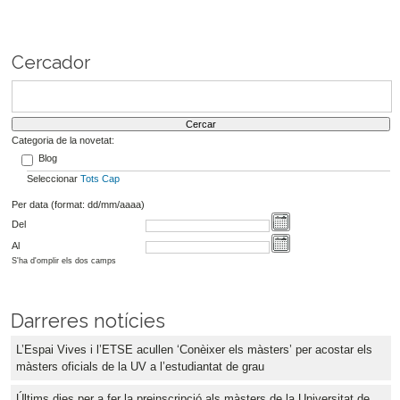
Cercador
Categoria de la novetat:
Blog
Seleccionar
Tots
Cap
Per data (format: dd/mm/aaaa)
Del
Al
S'ha d'omplir els dos camps
Darreres notícies
L’Espai Vives i l’ETSE acullen ‘Conèixer els màsters’ per acostar els
màsters oficials de la UV a l’estudiantat de grau
Últims dies per a fer la preinscripció als màsters de la Universitat de