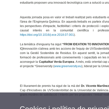
estudiants proposen una innovació tecnològica com a solució a una
Aquesta jornada posa en valor el treball realitzat pels estudiants 
l'àrea de l'Enginyeria Química. En aquests treballs es parteix d'un
les perspectives d'impacte, factibilitat i criteris de protecció i ex
causat interés en la comunitat científica i profess
https://doi.org/10.1016/j.ece.2018.07.001
).
La temàtica d'enguany ha sigut
“FROM IDEATION TO INNOVATI
IQInnovación s'alinea amb les accions de l'equip de UVSostenibilit
com la Gestió Sostenible de Residus. En aquest sentit, la jornad
formació de professionals amb coneixements i capacitats en les in
aconseguir la
Capitalitat Verda Europea
. A més, està orientat ca
el projecte *Greenversity (
www.greenversity.eu
), liderat per la Univ
El lliurament de premis ha sigut de la mà del
Dr. Vicente Martíne
Cap d'Iniciatives de UVSostenibilitat de la Universitat de Valènci
grans mostres de satisfacció i interés per les propostes i treball reali
Cookies i política de privaci