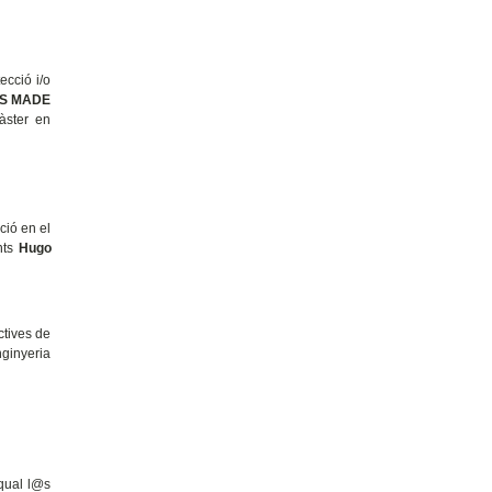
ecció i/o
ES MADE
àster en
ció en el
nts
Hugo
ctives de
nginyeria
 qual l@s