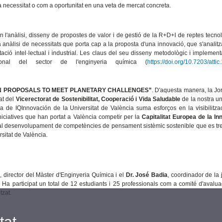
 necessitat o com a oportunitat en una veta de mercat concreta.
en l'anàlisi, disseny de propostes de valor i de gestió de la R+D+I de reptes tecno
a anàlisi de necessitats que porta cap a la proposta d'una innovació, que s'analit
plotació intel·lectual i industrial. Les claus del seu disseny metodològic i implemen
ional del sector de l'enginyeria química (
https://doi.org/10.7203/atti
ON PROPOSALS TO MEET PLANETARY CHALLENGES”
. D'aquesta manera, la J
at del
Vicerectorat de Sostenibilitat, Cooperació i Vida Saludable
de la nostra uni
a de IQInnovación de la Universitat de València suma esforços en la visibilitza
iciatives que han portat a València competir per la
Capitalitat Europea de la In
p al desenvolupament de competències de pensament sistèmic sostenible que es tr
ersitat de València.
z
, director del Màster d'Enginyeria Química i el
Dr. José Badia
, coordinador de la 
a. Ha participat un total de 12 estudiants i 25 professionals com a comité d'avalu
tzat.
tat