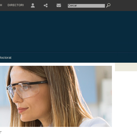
SH
DIRECTORI
USER
Doctorat
”