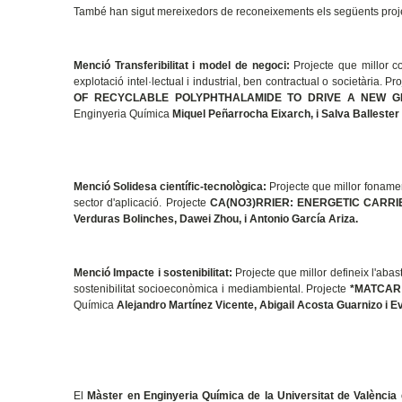
També han sigut mereixedors de reconeixements els següents proj
Menció Transferibilitat i model de negoci:
Projecte que millor con
explotació intel·lectual i industrial, ben contractual o societària. 
OF RECYCLABLE POLYPHTHALAMIDE TO DRIVE A NEW G
Enginyeria Química
Miquel Peñarrocha Eixarch, i Salva Ballester
Menció Solidesa científic-tecnològica:
Projecte que millor fonamen
sector d'aplicació. Projecte
CA(NO3)RRIER: ENERGETIC CARR
Verduras Bolinches, Dawei Zhou, i Antonio García Ariza.
Menció Impacte i sostenibilitat:
Projecte que millor defineix l'abas
sostenibilitat socioeconòmica i mediambiental. Projecte
*MATCAR 
Química
Alejandro Martínez Vicente, Abigail Acosta Guarnizo i E
El
Màster en Enginyeria Química de la Universitat de València