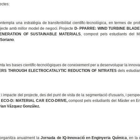
ectes:
templa una estratègia de transferibilitat científic-tecnològica, en termes de prot
Projecte amb millor model de negoci. Projecte
D- PPARRE: WIND TURBINE BLAD
ENERATION OF SUSTAINABLE MATERIALS
, compost pels estudiants del M
 Soriano
.
ta les bases científic-tecnològiques de coneixement per a desenvolupar la innova
IERS THROUGH ELECTROCATALYTIC REDUCTION OF NITRATES
dels estudia
t i impacte del projecte, des del punt de vista de la segmentació d'usuaris, i perspe
ECO-D: MATERIAL CAR ECO-DRIVE,
compost pels estudiants del Màster en E
vian Vázquez González.
organitza anualment la
Jornada de IQ-Innovació en Enginyeria Química
, en la