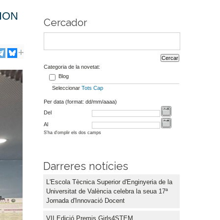
TION
Cercador
Categoria de la novetat:
Blog
Seleccionar
Tots
Cap
Per data (format: dd/mm/aaaa)
Del
Al
S'ha d'omplir els dos camps
Darreres notícies
L'Escola Tècnica Superior d'Enginyeria de la
Universitat de València celebra la seua 17ª
Jornada d'Innovació Docent
VII Edició Premis Girls4STEM