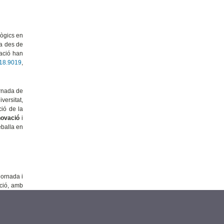
lògics en
za des de
tació han
c.18.9019
,
ornada de
versitat,
ció de la
novació
i
eballa en
jornada i
ació, amb