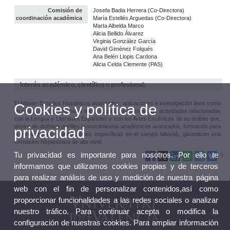
Comisión de
Josefa Badia Herrera (Co-Directora)
coordinación académica
María Estellés Arguedas (Co-Directora)
Marta Albelda Marco
Alicia Bellido Álvarez
Virginia González García
David Giménez Folqués
Ana Belén Llopis Cardona
Alicia Celda Clemente (PAS)
Interés académico, científico o profesional:
El Máster Estudios Hispánicos avanzados: aplicaciones e investigación tiene como
Cookies y política de
fin preparar a profesionales e investigadores de todas las actividades relacionadas
con la Lengua y Literatura Españolas y con las Artes Escénicas de su ámbito que,
dentro de distintos perfiles (conocimientos académicos avanzados, formación para
privacidad
la investigación y aplicaciones específicas en el campo laboral), garanticen una
formación hispanística de alto nivel.
Tu privacidad es importante para nosotros. Por ello te
informamos que utilizamos cookies propias y de terceros
para realizar análisis de uso y medición de nuestra página
web con el fin de personalizar contenidos,así como
proporcionar funcionalidades a las redes sociales o analizar
nuestro tráfico. Para continuar acepta o modifica la
configuración de nuestras cookies. Para ampliar información