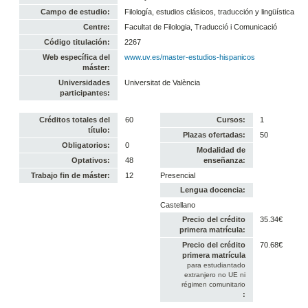
Campo de estudio:
Filología, estudios clásicos, traducción y lingüística
Centre:
Facultat de Filologia, Traducció i Comunicació
Código titulación:
2267
Web específica del
www.uv.es/master-estudios-hispanicos
máster:
Universidades
Universitat de València
participantes:
Créditos totales del
60
Cursos:
1
título:
Plazas ofertadas:
50
Obligatorios:
0
Modalidad de
Optativos:
48
enseñanza:
Trabajo fin de máster:
12
Presencial
Lengua docencia:
Castellano
Precio del crédito
35.34€
primera matrícula:
Precio del crédito
70.68€
primera matrícula
para estudiantado
extranjero no UE ni
régimen comunitario
: