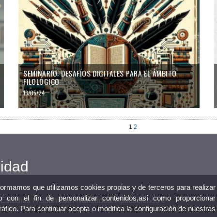
SEMINARIO: DESAFÍOS DIGITALES PARA EL ÁMBITO
FILOLÓGICO
13/05/24
1
2
cidad
nformamos que utilizamos cookies propias y de terceros para realizar
 con el fin de personalizar contenidos,así como proporcionar
n Estudios Hispánicos Avanzados: Aplicaciones e
tráfico. Para continuar acepta o modifica la configuración de nuestras