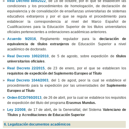
Real Decreto 889/2022
, de 18 de octubre, por el que se establecen las
condiciones y los procedimientos de homologación, de declaración de
equivalencia y de convalidación de enseñanzas universitarias de sistemas
educativos extranjeros y por el que se regula el procedimiento para
establecer la correspondencia al nivel del Marco Español de
Cualificaciones para la Educación Superior de los títulos universitarios
oficiales pertenecientes a ordenaciones académicas anteriores.
Acuerdo 9/2016
, Reglamento regulador para la
declaración de
equivalencia de títulos extranjeros
de Educación Superior a nivel
académico de doctorado.
Real Decreto 1002/2010
, de 5 de agosto, sobre expedición de
títulos
universitarios oficiales
.
Real Decreto 22/2015
, de 23 de enero, por el que se establecen los
requisitos de expedición del Suplemento Europeo al Título
Real Decreto 1044/2003
, del 1 de agost, peor la cual se establece el
procedimiento para la expedición por las universidades del
Suplemento
Europeo al Título
Orden ECD/760/2013
, de 26 de abril, por la cual se establece los requisitos
de expedición del título del programa
Erasmus Mundus.
Ley 2/2008
, de 17 de abril
,
de la Generalitat, del Sistema
Valenciano de
Títulos y Acreditaciones de Educación Superior
6. Legalización documentos académicos