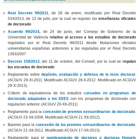
Real Decreto 99/2011
, de 28 de enero, modifcado por Real Decreto
534/2013, de 12 de julio, por la cual se regulan las
enseñanzas oficiales
de doctorado
Acuerdo 99/2014
,
de 24 de junio, del Consejo de Gobierno de la
Universitat de València
relativo al acceso a los estudios de doctorado
regulados por el Real Decreto 99/2011 desde titulaciones oficiales
universitarias españolas anteriores a las reguladas por el Real Decreto
1393/2007
Decreto 159/2012
, del 11 de octubre, del Consell, por la cual se
regulan
las escuelas de doctorado
Reglamento sobre
depósito, evaluación y defensa de la tesis doctoral
.
(ACGUV 29-XI-2011. Modificado ACGUV 28-II-2012. Modificado en ACGUV
29-X-2013).
Criterio de equivalencia de los estudios
cursados en programas de
doctorado adaptados a los EEES
con los programas de doctorado con
regulacion anterior. (ACGUV 20-XII-2011).
Reglamento para la
concesión de premios extraordinarios de doctorado
.
(ACGUV 23-XII-2008. Modificado ACGUV 21-XII-2012).
Baremo para la
concesión de los premios extraordinarios de doctorado
.
(ACGUV 21-XII-2012. Modificado ACGUV 17-XII-2013).
Reglamento para el
nombramiento de doctores o doctoras Honoris