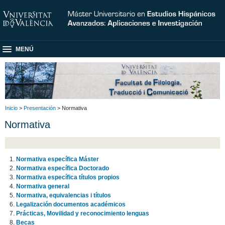
MENÚ
Inicio
>
Presentación
> Normativa
Normativa
Normativa específica Máster
Normativa específica Doctorado
Normativa específica títulos propios
Normativa general
Normativa, equivalencias i títulos
Legalización documentos académicos
Prácticas, Movilidad y reconocimiento lenguas
Becas