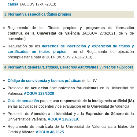
causa
. (ACGUV 17-XII-2013)
3. Normativa específica títulos propios
Reglamento de los
Títulos propios y programas de formación
continua de la Universitat de València
.
(ACGUV 273/2021, de 9 de
novembre).
Regulación de los
derechos de inscripción y expedición de títulos y
certificados en titulos propios
en el Reglamento de ejecución
presupuestaria para el 2014. (ACSUV 23-12-2013)
4. Normativa general
(Estudios, Derechos estudiantes y Precios Públicos)
Código de convivencia y buenas prácticas
de la UV.
Protocolo de
actuación
ante
prácticas fraudulentas
en la Universitat de
València.
ACGUV 123/2020
Guía de actuación
para el
uso responsable de la inteligencia artificial (IA)
en las actividades docentes y de evaluación en la Universitat de València
Protocolo de
Atención
a la
Identidad
y a la
Expresión de Género
de la
Universitat de València.
ACGUV 138/2019
.
Reglamento de
matrícula
de la Universitat de València para títulos de
Grado y
Máster
.
ACGUV 48/2025
.