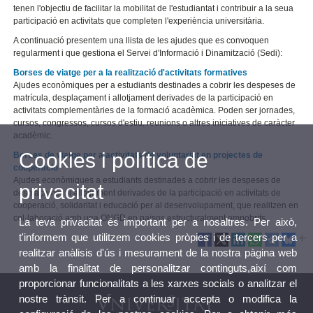
tenen l'objectiu de facilitar la mobilitat de l'estudiantat i contribuir a la seua
participació en activitats que completen l'experiència universitària.
A continuació presentem una llista de les ajudes que es convoquen
regularment i que gestiona el Servei d'Informació i Dinamització (Sedi):
Borses de viatge per a la realització d'activitats formatives
Ajudes econòmiques per a estudiants destinades a cobrir les despeses de
matrícula, desplaçament i allotjament derivades de la participació en
activitats complementàries de la formació acadèmica. Poden ser jornades,
cursos, congressos, cursos d'estiu, reunions o altres iniciatives de caràcter
acadèmic.
Cookies i política de
Borses de viatge per a activitats de voluntariat en projectes de
cooperació
Ajudes econòmiques a estudiants destinades a cobrir les despeses de
privacitat
desplaçament i allotjament derivades de la participació en activitats de
cooperació, solidaritat i educació per al desenvolupament, que realitzen en
col·laboració amb una ONGD en països estructuralment empobrits.
La teva privacitat és important per a nosaltres. Per això,
t'informem que utilitzem cookies pròpies i de tercers per a
realitzar anàlisis d'ús i mesurament de la nostra pàgina web
amb la finalitat de personalitzar continguts,així com
proporcionar funcionalitats a les xarxes socials o analitzar el
nostre trànsit. Per a continuar accepta o modifica la