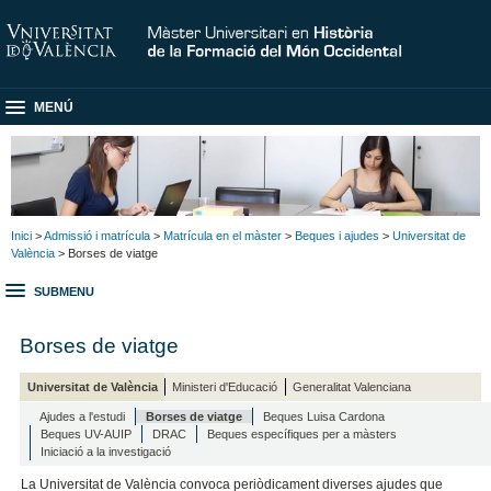
MENÚ
Inici
>
Admissió i matrícula
>
Matrícula en el màster
>
Beques i ajudes
>
Universitat de
València
> Borses de viatge
SUBMENU
Borses de viatge
Universitat de València
Ministeri d'Educació
Generalitat Valenciana
Ajudes a l'estudi
Borses de viatge
Beques Luisa Cardona
Beques UV-AUIP
DRAC
Beques específiques per a màsters
Iniciació a la investigació
La Universitat de València convoca periòdicament diverses ajudes que