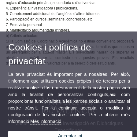
reglats d'educació primària, secundària o d’universitat.
4. Experiència investigadora i publicacions.
5. Coneixement addicional de l'anglès o d'altres idiomes.
6. Participació en cursos, seminaris, congressos, etc.
7. Entrevista personal.
8. Manifestació argumentada d'interès.
b) Criteris articulars:
Si la Comissió de Coordinació Acadèmica ho estima convenient, proposarà
Cookies i política de
proves de nivell als sol·licitants en aquells aspectes formatius que suposen
un prerequisit per a aquest màster. Els sol·licitants hauran de superar el
nivell mínim exigit per la comissió en aquestes proves. Els resultats
privacitat
d'aquestes proves seran valorats per a la selecció dels estudiants.
La teva privacitat és important per a nosaltres. Per això,
t'informem que utilitzem cookies pròpies i de tercers per a
realitzar anàlisis d'ús i mesurament de la nostra pàgina web
amb la finalitat de personalitzar continguts,així com
proporcionar funcionalitats a les xarxes socials o analitzar el
nostre trànsit. Per a continuar accepta o modifica la
configuració de les nostres cookies. Per a obtenir més
informació
Més informació
Màster Universitari en Investigació en Didàctiques
Específiques
Acceptar tot