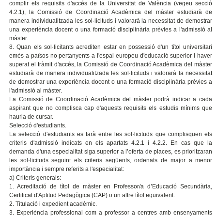
complir els requisits d'accés de la Universitat de València (vegeu secció
4.2.1), la Comissió de Coordinació Acadèmica del màster estudiarà de
manera individualitzada les sol·licituds i valorarà la necessitat de demostrar
una experiència docent o una formació disciplinària prèvies a l'admissió al
màster.
8. Quan els sol·licitants acrediten estar en possessió d'un títol universitari
emès a països no pertanyents a l'espai europeu d'educació superior i haver
superat el tràmit d'accés, la Comissió de Coordinació Acadèmica del màster
estudiarà de manera individualitzada les sol·licituds i valorarà la necessitat
de demostrar una experiència docent o una formació disciplinària prèvies a
l'admissió al màster.
La Comissió de Coordinació Acadèmica del màster podrà indicar a cada
aspirant que no complisca cap d'aquests requisits els estudis mínims que
hauria de cursar.
Selecció d'estudiants.
La selecció d'estudiants es farà entre les sol·licituds que complisquen els
criteris d'admissió indicats en els apartats 4.2.1 i 4.2.2. En cas que la
demanda d'una especialitat siga superior a l’oferta de places, es prioritzaran
les sol·licituds seguint els criteris següents, ordenats de major a menor
importància i sempre referits a l'especialitat:
a) Criteris generals:
1. Acreditació de títol de màster en Professor/a d’Educació Secundària,
Certificat d'Aptitud Pedagògica (CAP) o un altre títol equivalent.
2. Titulació i expedient acadèmic.
3. Experiència professional com a professor a centres amb ensenyaments