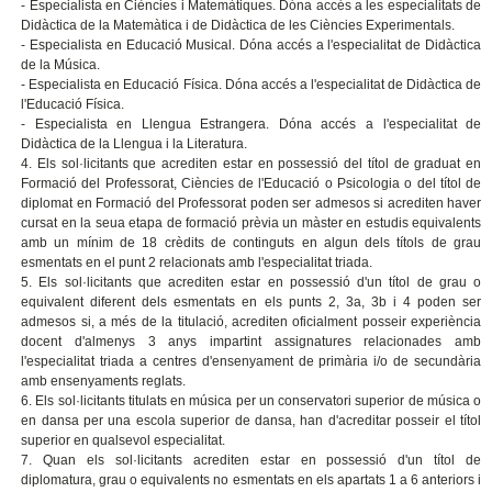
- Especialista en Ciències i Matemàtiques. Dóna accés a les especialitats de
Didàctica de la Matemàtica i de Didàctica de les Ciències Experimentals.
- Especialista en Educació Musical. Dóna accés a l'especialitat de Didàctica
de la Música.
- Especialista en Educació Física. Dóna accés a l'especialitat de Didàctica de
l'Educació Física.
- Especialista en Llengua Estrangera. Dóna accés a l'especialitat de
Didàctica de la Llengua i la Literatura.
4. Els sol·licitants que acrediten estar en possessió del títol de graduat en
Formació del Professorat, Ciències de l'Educació o Psicologia o del títol de
diplomat en Formació del Professorat poden ser admesos si acrediten haver
cursat en la seua etapa de formació prèvia un màster en estudis equivalents
amb un mínim de 18 crèdits de continguts en algun dels títols de grau
esmentats en el punt 2 relacionats amb l'especialitat triada.
5. Els sol·licitants que acrediten estar en possessió d'un títol de grau o
equivalent diferent dels esmentats en els punts 2, 3a, 3b i 4 poden ser
admesos si, a més de la titulació, acrediten oficialment posseir experiència
docent d'almenys 3 anys impartint assignatures relacionades amb
l'especialitat triada a centres d'ensenyament de primària i/o de secundària
amb ensenyaments reglats.
6. Els sol·licitants titulats en música per un conservatori superior de música o
en dansa per una escola superior de dansa, han d'acreditar posseir el títol
superior en qualsevol especialitat.
7. Quan els sol·licitants acrediten estar en possessió d'un títol de
diplomatura, grau o equivalents no esmentats en els apartats 1 a 6 anteriors i