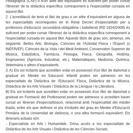
Pedagògica (CAP) o d'un altre títol equivalent és suficient per poder cursar
l'itinerari de la didàctica específica corresponent a l'especialitat cursada en
aquest títol.
2. L'acreditació de tenir el títol de grau o un altre d’equivalent en alguna de
les especialitats reconegudes en el Reial Decret d'especialitats per a
professors d'educació secundària obligatòria i batxillerat (RD 1834/2008) és
suficient per poder cursar l'itinerari de la didàctica específica corresponent a
l'especialitat cursada en aquest títol. Aquests títols de grau són, almenys, els
següents: Belles Arts, Biologia, Ciències de l'Activitat Física i l'Esport (o
INEF/IVEF), Ciències de la Vida i del Medi Ambient, Conservatori Superior de
Música, Estadística, Farmàcia, Filologia, Física, Geografia, Història,
Enginyeries (Agrícola, Industrial, etc.), Matemàtiques, Medicina, Química,
Veterinària o altres d’equivalents.
3. A) Els sol·licitants que acrediten estar en possessió d'un títol de diplomat o
graduat en Mestre en Educació Infantil poden ser admesos en les
especialitats de Didàctica de l'Educació Física, Didàctica de la Música,
Didàctica de les Arts Visuals i Didàctica de la Llengua i la Literatura.
B) Els sol·licitants que acrediten estar en possessió d'un títol de diplomat o
graduat en Formació del Professorat poden ser admesos si acrediten haver
cursat un itinerari d'especialització, relacionat amb l'especialitat del màster
triada, entre els que defineix el pla d'estudis del grau en Mestre d'Educació
Primària de la Universitat de València, o una altra formació equivalent. Els
itineraris actuals són:
- Especialista en Arts i Humanitats. Dóna accés a les especialitats de
Didàctica de les Arts Visuals i Didàctica de les Ciències Socials.