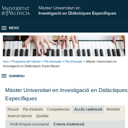
MENÚ
Inici
>
Programa del màster
>
Pla d'estudis
>
Pla d'estudis
> Màster Universitari en
Investigació en Didàctiques Específiques
SUBMENU
Màster Universitari en Investigació en Didàctiques
Específiques
Resum
Pla d'estudis
Competències
Accés i admissió
Mobilitat
Inserció laboral
Qualitat
Perfil d'ingrés recomanat
Criteris d'admissió