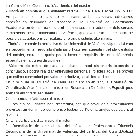
La Comissió de Coordinació Acadèmica del màster:
- Tindrà en compte el que estableix l'article 17 del Reial Decret 1393/2007.
En particular, en el cas de sol·licitants amb necessitats educatives
específiques derivades de discapacitat, la Comissió de Coordinació
Acadèmica en demanarà el suport i l’assessorament adequats dels serveis
competents de la Universitat de València, que avaluaran la necessitat de
possibles adaptacions curriculars, itineraris o estudis alternatius.
- Tindrà en compte la normativa de la Universitat de València vigent, així com
els procediments i requisits d'admissió fixats per aquesta i pel pla d'estudis
del màster, entre els quals podrà haver-hi requisits de formació prèvia
específica en algunes disciplines.
- Valorarà els mèrits de cada sol·licitant atenent als criteris exposats a
continuació, i podrà realitzar entrevistes personals i/o totes aquelles proves
que estime convenient per valorar i prioritzar, si cal, les sol·licituds.
En funció de la situació de cada estudiant sol·licitant, la Comissió de
Coordinació Acadèmica del màster en Recerca en Didàctiques Específiques
aplicarà els criteris següents:
Criteri general d'admissió al màster:
1. Tots els sol·licitants han d'acreditar, per qualsevol dels procediments
previstos, un domini de comprensió lectora de l'idioma anglès equivalent al
nivell B1.
Criteris particulars d'admissió al màster:
1. L’acreditació de tenir el títol del màster en Professor/a d’Educació
Secundària de la Universitat de València, del certificat del Curs d'Aptitud