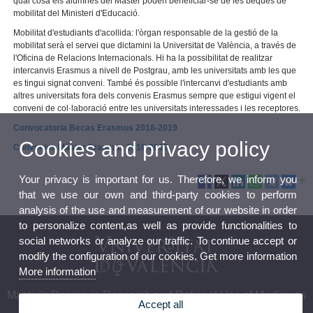
qual cosa els alumnes del Màster poden beneficiar-se de les beques de
mobilitat del Ministeri d'Educació.
Mobilitat d'estudiants d'acollida: l'òrgan responsable de la gestió de la
mobilitat serà el servei que dictamini la Universitat de València, a través de
l'Oficina de Relacions Internacionals. Hi ha la possibilitat de realitzar
intercanvis Erasmus a nivell de Postgrau, amb les universitats amb les que
es tingui signat conveni. També és possible l'intercanvi d'estudiants amb
altres universitats fora dels convenis Erasmus sempre que estigui vigent el
conveni de col·laboració entre les universitats interessades i les receptores.
Convocatoria Becas Erasmus 2018-2019
Cookies and privacy policy
Convenios Máster Erasmus 2018-2019
Your privacy is important for us. Therefore, we inform you
that we use our own and third-party cookies to perform
analysis of the use and measurement of our website in order
to personalize content,as well as provide functionalities to
social networks or analyze our traffic. To continue accept or
modify the configuration of our cookies. Get more information
More information
Master's Degree in Research and Rational Use of Medicines
Accept all