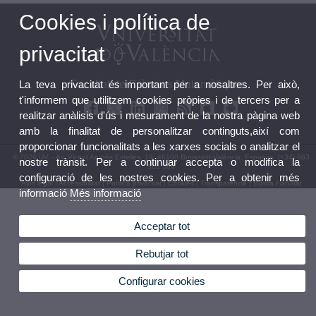
Cookies i política de
privacitat
La teva privacitat és important per a nosaltres. Per això,
Facultat de Ciències Matemàtiques
t'informem que utilitzem cookies pròpies i de tercers per a
realitzar anàlisis d'ús i mesurament de la nostra pàgina web
amb la finalitat de personalitzar continguts,així com
proporcionar funcionalitats a les xarxes socials o analitzar el
© 2026 UV. - Av. Vicent Andrés Estellés, 19. 46100 Burjassot-València. Espanya. (+34) 963
nostre trànsit. Per a continuar accepta o modifica la
544 569
configuració de les nostres cookies. Per a obtenir més
Avís legal
|
Accessibilitat
|
Política privacitat
|
Cookies
|
Transparència
|
Bústia Facultat
informació
Més informació
Acceptar tot
Rebutjar tot
Configurar cookies