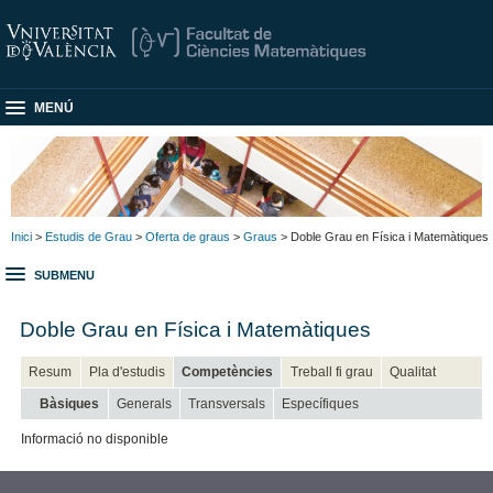
MENÚ
Inici
>
Estudis de Grau
>
Oferta de graus
>
Graus
> Doble Grau en Física i Matemàtiques
SUBMENU
Doble Grau en Física i Matemàtiques
Resum
Pla d'estudis
Competències
Treball fi grau
Qualitat
Bàsiques
Generals
Transversals
Específiques
Informació no disponible