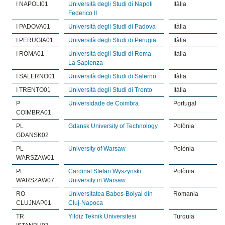
I NAPOLI01
Università degli Studi di Napoli
Itàlia
Federico II
I PADOVA01
Università degli Studi di Padova
Itàlia
I PERUGIA01
Università degli Studi di Perugia
Itàlia
I ROMA01
Università degli Studi di Roma –
Itàlia
La Sapienza
I SALERNO01
Università degli Studi di Salerno
Itàlia
I TRENTO01
Università degli Studi di Trento
Itàlia
P
Universidade de Coimbra
Portugal
COIMBRA01
PL
Gdansk University of Technology
Polònia
GDANSK02
PL
University of Warsaw
Polònia
WARSZAW01
PL
Cardinal Stefan Wyszynski
Polònia
WARSZAW07
University in Warsaw
RO
Universitatea Babes-Bolyai din
Romania
CLUJNAP01
Cluj-Napoca
TR
Yildiz Teknik Universitesi
Turquia