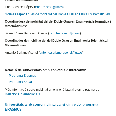
Enric Cosme Llópez (
enric.cosme@uv.es
)
Normes específiques de mobilitat del Doble Grau en Física i Matemàtiques.
Coordinadora de mobilitat del del Doble Grau en Enginyeria Informàtica i
Matemàtiques:
Maria Roser Benavent García
(
xaro.benavent@uv.es
)
Coordinador de mobilitat del del Doble Grau en Enginyeria Telemàtica i
Matemàtiques:
Antonio Soriano Asensi
(
antonio.soriano-asensi@uv.es
)
Relació de Universitats amb convenis d'intercanvi:
Programa Erasmus
Programa SICUE
Més informació sobre mobilitat en el menú lateral o en la pàgina de
Relacions internacionals
.
Universitats amb conveni d'intercanvi dintre del programa
ERASMUS