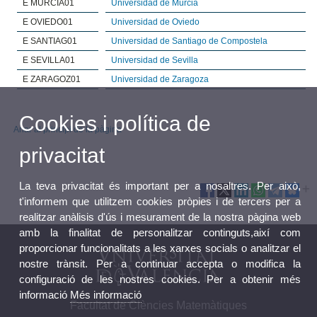
E MURCIA01
Universidad de Murcia
E OVIEDO01
Universidad de Oviedo
E SANTIAG01
Universidad de Santiago de Compostela
E SEVILLA01
Universidad de Sevilla
E ZARAGOZ01
Universidad de Zaragoza
Cookies i política de
Anar al principi de la pàgina
privacitat
La teva privacitat és important per a nosaltres. Per això,
t'informem que utilitzem cookies pròpies i de tercers per a
realitzar anàlisis d'ús i mesurament de la nostra pàgina web
amb la finalitat de personalitzar continguts,així com
proporcionar funcionalitats a les xarxes socials o analitzar el
nostre trànsit. Per a continuar accepta o modifica la
configuració de les nostres cookies. Per a obtenir més
informació
Més informació
Facultat de Ciències Matemàtiques