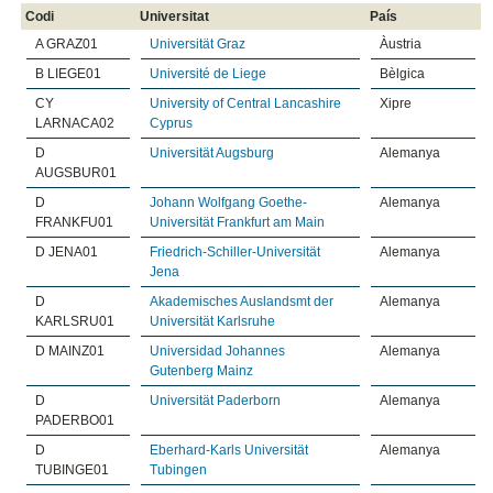
Codi
Universitat
País
A GRAZ01
Universität Graz
Àustria
B LIEGE01
Université de Liege
Bèlgica
CY
University of Central Lancashire
Xipre
LARNACA02
Cyprus
D
Universität Augsburg
Alemanya
AUGSBUR01
D
Johann Wolfgang Goethe-
Alemanya
FRANKFU01
Universität Frankfurt am Main
D JENA01
Friedrich-Schiller-Universität
Alemanya
Jena
D
Akademisches Auslandsmt der
Alemanya
KARLSRU01
Universität Karlsruhe
D MAINZ01
Universidad Johannes
Alemanya
Gutenberg Mainz
D
Universität Paderborn
Alemanya
PADERBO01
D
Eberhard-Karls Universität
Alemanya
TUBINGE01
Tubingen