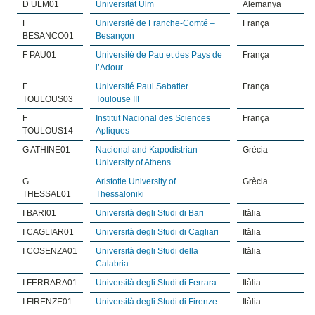
D ULM01
Universität Ulm
Alemanya
F
Université de Franche-Comté –
França
BESANCO01
Besançon
F PAU01
Université de Pau et des Pays de
França
l’Adour
F
Université Paul Sabatier
França
TOULOUS03
Toulouse III
F
Institut Nacional des Sciences
França
TOULOUS14
Apliques
G ATHINE01
Nacional and Kapodistrian
Grècia
University of Athens
G
Aristotle University of
Grècia
THESSAL01
Thessaloniki
I BARI01
Università degli Studi di Bari
Itàlia
I CAGLIAR01
Università degli Studi di Cagliari
Itàlia
I COSENZA01
Università degli Studi della
Itàlia
Calabria
I FERRARA01
Università degli Studi di Ferrara
Itàlia
I FIRENZE01
Università degli Studi di Firenze
Itàlia