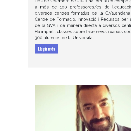
Des de setembre de 2020 ha format en competèn
a més de 100 professores/és de l'educaci
diversos centres formatius de la C.Valenciana
Centre de Formació, Innovació i Recursos per a
de la GVA i de manera directa a diversos centr
Ha impartit classes sobre fake news i xarxes so
300 alumnes de la Universitat...
Llegir més