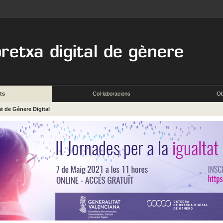
ts
Col·laboracions
Ob
at de Gènere Digital