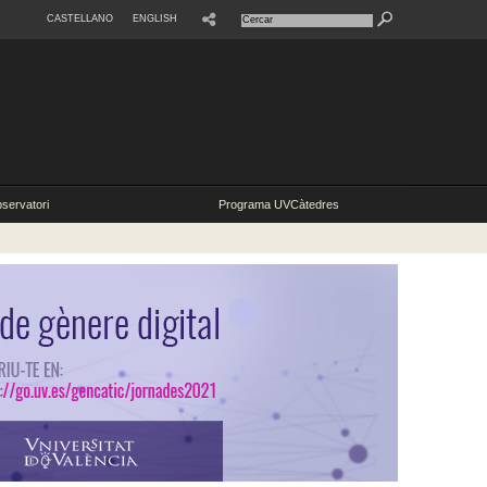
CASTELLANO
ENGLISH
SHARE
servatori
Programa UVCàtedres