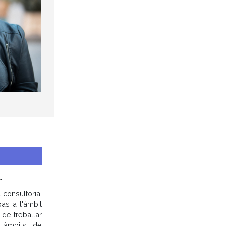
.
 consultoria,
pas a l'àmbit
t de treballar
s àmbits de