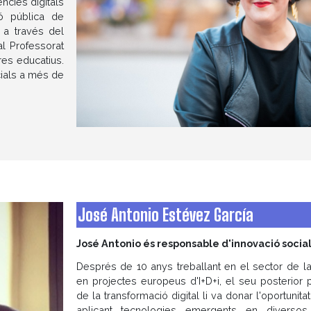
cies digitals
ó pública de
 a través del
l Professorat
es educatius.
cials a més de
José Antonio Estévez García
José Antonio és responsable d'innovació social
Després de 10 anys treballant en el sector de la
en projectes europeus d'I+D+i, el seu posterior 
de la transformació digital li va donar l'oportunita
aplicant tecnologies emergents en diverso