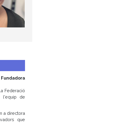
i Fundadora
la Federació
e l'equip de
 a directora
novadors que