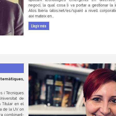
negoci, la qual cosa li va portar a gestionar la
Atos Ibèria (atos.net/es/spain) a nivell corporatiu
així mateix en...
Llegir més
atemàtiques,
es i Tècniques
niversitat de
 Titular en el
va de la UV on
ra combinant-