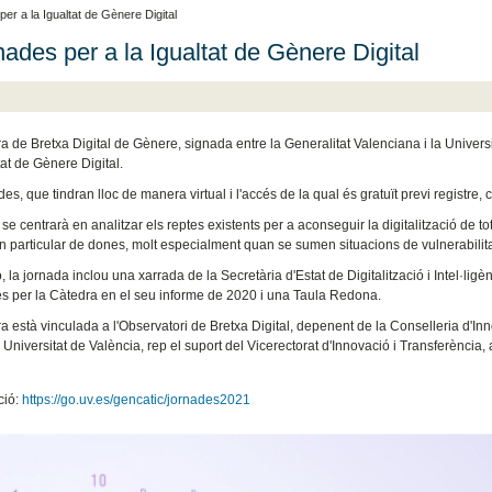
per a la Igualtat de Gènere Digital
rnades per a la Igualtat de Gènere Digital
a de Bretxa Digital de Gènere, signada entre la Generalitat Valenciana i la Universi
tat de Gènere Digital.
es, que tindran lloc de manera virtual i l'accés de la qual és gratuït previ registre
se centrarà en analitzar els reptes existents per a aconseguir la digitalització de 
 en particular de dones, molt especialment quan se sumen situacions de vulnerabilita
, la jornada inclou una xarrada de la Secretària d'Estat de Digitalització i Intel·lig
s per la Càtedra en el seu informe de 2020 i una Taula Redona.
a està vinculada a l'Observatori de Bretxa Digital, depenent de la Conselleria d'Inn
 Universitat de València, rep el suport del Vicerectorat d'Innovació i Transferència, al 
ció:
https://go.uv.es/gencatic/jornades2021