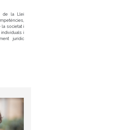
2 de la Llei
competències,
 la societat i
ndividuals i
ment jurídic