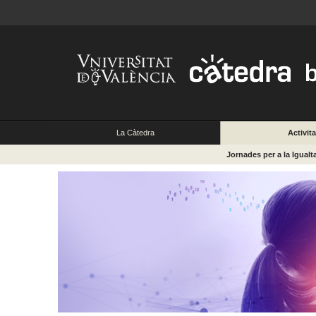
La Càtedra
Activita
Jornades per a la Igualt