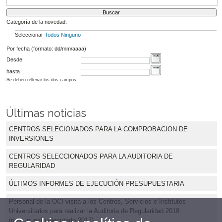
Categoría de la novedad:
Seleccionar
Todos
Ninguno
Por fecha (formato: dd/mm/aaaa)
Desde
hasta
Se deben rellenar los dos campos
Últimas noticias
CENTROS SELECIONADOS PARA LA COMPROBACION DE
INVERSIONES
CENTROS SELECCIONADOS PARA LA AUDITORIA DE
REGULARIDAD
ÚLTIMOS INFORMES DE EJECUCIÓN PRESUPUESTARIA
Personal de la OCI visita a los Centros, Servicios e Institutos
Universitarios para realizar la Auditoria de Regularidad 2018
(presupuesto ejecutado 2017)