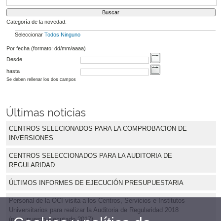
Categoría de la novedad:
Seleccionar
Todos
Ninguno
Por fecha (formato: dd/mm/aaaa)
Desde
hasta
Se deben rellenar los dos campos
Últimas noticias
CENTROS SELECIONADOS PARA LA COMPROBACION DE
INVERSIONES
CENTROS SELECCIONADOS PARA LA AUDITORIA DE
REGULARIDAD
ÚLTIMOS INFORMES DE EJECUCIÓN PRESUPUESTARIA
Personal de la OCI visita a los Centros, Servicios e Institutos
Universitarios para realizar la Auditoria de Regularidad 2018
(presupuesto ejecutado 2017)