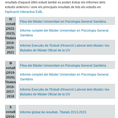
resultats d'aquest últim estudi també es poden trobar els informes dels
estudis anteriors i vore els principals resultats de tots els estudis en
l'
aplicació interactiva EstIL
.
IV
Fitxa del Màster Universitari en Psicologia General Sanitària
estudi
(2022-
Informe complet del Màster Universitari en Psicologia General
2023).
Sanitària
Titulats
2019-
Informe Executiu de l'Estudi d'Inserció Laboral dels titulats i les
2020-
titulades de Màster Oficial de la UV
2021
III
Fitxa del Màster Universitari en Psicologia General Sanitària
estudi
(2019-
Informe complet del Màster Universitari en Psicologia General
2020).
Sanitària
Titulats
2016-
Informe Executiu de l'Estudi d'Inserció Laboral dels titulats i les
2017-
titulades de Màster Oficial de la UV
2018
II
estudi
Informe global de resultats. Titulats 2013-2015
(2016-