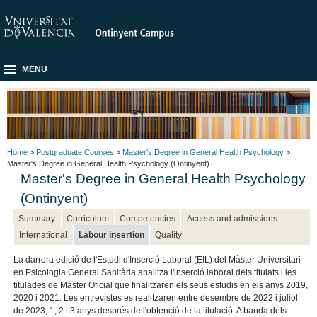
MENU
Home
>
Postgraduate Courses
>
Master's Degree in General Health Psychology
>
Master's Degree in General Health Psychology (Ontinyent)
Master's Degree in General Health Psychology
(Ontinyent)
Summary
Curriculum
Competencies
Access and admissions
International
Labour insertion
Quality
La darrera edició de l'Estudi d'Inserció Laboral (EIL) del Màster Universitari
en Psicologia General Sanitària analitza l'inserció laboral dels titulats i les
titulades de Màster Oficial que finalitzaren els seus estudis en els anys 2019,
2020 i 2021. Les entrevistes es realitzaren entre desembre de 2022 i juliol
de 2023, 1, 2 i 3 anys després de l'obtenció de la titulació. A banda dels