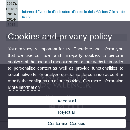
2017).
Titulats
Informe d'Evolució d'Indicadors d'Inserció dels Màsters Oficials de
2013-
la UV
2014-
2015
Cookies and privacy policy
I estudi
No hi ha dades per a aquest estudi
Your privacy is important for us. Therefore, we inform you
that we use our own and third-party cookies to perform
analysis of the use and measurement of our website in order
to personalize content,as well as provide functionalities to
social networks or analyze our traffic. To continue accept or
modify the configuration of our cookies. Get more information
More information
Ontinyent Campus
Accept all
Reject all
Customise Cookies
© 2026 UV. - Avenue Comte Torrefiel, 22. 46870 Ontinyent. Phone: (+34) 96 291 74 50