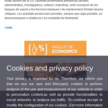
instal·lacions de la UV, l'activitat universitària presencial (docent,
administrativa, investigadora, cultural i esportiva), amb l'excepció de les
tasques de suport a les funcions bàsiques i de manteniment d'instal·lacions
crítiques. Les activitats presencials previstes, sempre que siga possible, es
desenvoluparan a distància o en modalitat de teletreball.
+info
Cookies and privacy policy
Your privacy is important for us. Therefore, we inform you
that we use our own and third-party cookies to perform
analysis of the use and measurement of our website in order
to personalize content,as well as provide functionalities to
social networks or analyze our traffic. To continue accept or
modify the configuration of our cookies. Get more information