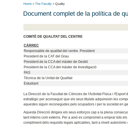
Home
>
The Faculty
> Quality
Document complet de la política de qua
COMITÈ DE QUALITAT DEL CENTRE
CÀRREC
Responsable de qualitat del centre. President
President de la CAT del Grau
President de la CCA del màster de Gestió
President de la CCA del màster de Investigació
PAS
Tècnica de la Unitat de Qualitat
Estudiant
La Direcció de la Facultat de Ciències de l'Activitat Física i l'Espo
estratègic per aconseguir que els seus titulats adquireixin les comp
aquestes siguin reconegudes pels ocupadors i per la societat en ge
Aquesta Direcció dirigeix ​​els seus esforços cap a la plena consecució
tant interns com externs. Per a això es compromet a emprar tots els
compliment dels requisits legals aplicables, tant a nivell autonòmic