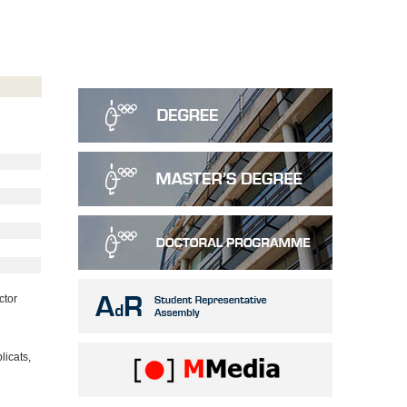
ctor
licats,