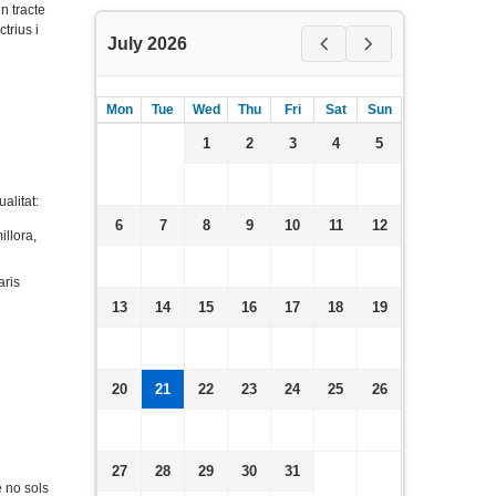
n tracte
trius i
July 2026
Mon
Tue
Wed
Thu
Fri
Sat
Sun
1
2
3
4
5
alitat:
6
7
8
9
10
11
12
illora,
aris
13
14
15
16
17
18
19
20
21
22
23
24
25
26
27
28
29
30
31
 no sols