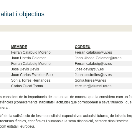
litat i objectius
MEMBRE
CORREU
Ferran Calabuig Moreno
Ferran.calabuig@uv.es
Joan Ubeda Colomer
Joan.Ubeda-Colomer@uv.es
Ferran Calabuig Moreno
Ferran.calabuig@uv.es
José Devís Devís
Jose.devis
@uv.es
Juan Carlos Estrelles Boix
Juan.c.estrelles@uv.es
Sonia Torres Hernández
Sonia.torres@uv.es
Carlos Cucat Tormo
carcutor@alumni.uv.es
rt és conscient de la importància de la qualitat, de manera que la considera com un fa
etències (coneixements, habilitats i actituds) que corresponen a seva titulació i que
neral.
 de la satisfacció de les necessitats i expectatives actuals i futures, de tots els imp
 recursos tècnics, econòmics i humans a la seva disposició, sempre dins l'estricte
 com estatal i europeu.