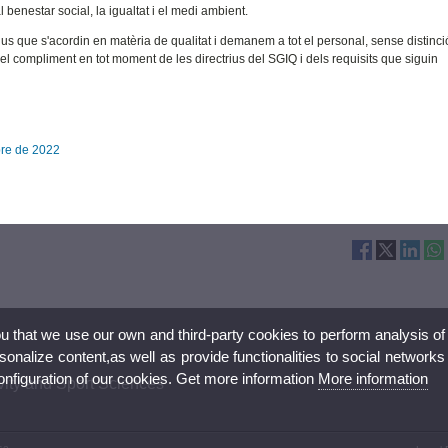
 benestar social, la igualtat i el medi ambient.
 que s'acordin en matèria de qualitat i demanem a tot el personal, sense distinci
del compliment en tot moment de les directrius del SGIQ i dels requisits que siguin
bre de 2022
ou that we use our own and third-party cookies to perform analysis of
nalize content,as well as provide functionalities to social networks
configuration of our cookies. Get more information
More information
ivity and Sport Sciences