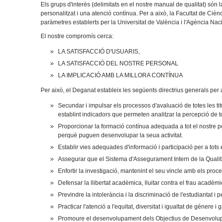
Els grups d'interès (delimitats en el nostre manual de qualitat) són 
personalitzat i una atenció contínua. Per a això, la Facultat de Ciènci
paràmetres establerts per la Universitat de València i l'Agència Nac
El nostre compromís cerca:
LA SATISFACCIÓ D'USUARIS,
LA SATISFACCIÓ DEL NOSTRE PERSONAL
LA IMPLICACIÓ AMB LA MILLORA CONTÍNUA
Per això, el Deganat estableix les següents directrius generals per a
Secundar i impulsar els processos d'avaluació de totes les tit
establint indicadors que permeten analitzar la percepció de to
Proporcionar la formació contínua adequada a tot el nostre pe
perquè puguen desenvolupar la seua activitat.
Establir vies adequades d'informació i participació per a tots 
Assegurar que el Sistema d'Assegurament Intern de la Qualitat
Enfortir la investigació, mantenint el seu vincle amb els pro
Defensar la llibertat acadèmica, lluitar contra el frau acadèm
Previndre la intolerància i la discriminació de l'estudiantat i
Practicar l'atenció a l'equitat, diversitat i igualtat de gènere i 
Promoure el desenvolupament dels Objectius de Desenvolupa