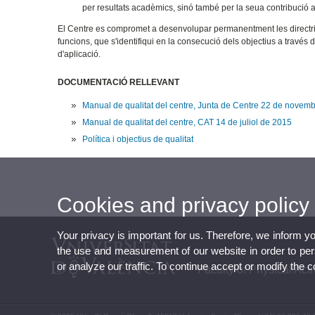
per resultats acadèmics, sinó també per la seua contribució al
El Centre es compromet a desenvolupar permanentment les directrius
funcions, que s'identifiqui en la consecució dels objectius a través 
d'aplicació.
DOCUMENTACIÓ RELLEVANT
Manual de qualitat del centre, Junta de Centre 22 de novem
Manual de qualitat del centre, CAT 14 de juliol de 2015
Política i objectius de qualitat
Cookies and privacy policy
Your privacy is important for us. Therefore, we inform y
the use and measurement of our website in order to perso
or analyze our traffic. To continue accept or modify the 
Faculty of Physical Act