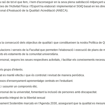
la raó de tot el que fem, i hem d'aconseguir en la seva plena satisfacció mitjançant u
es de l'Activitat Física i l'Esport ha elaborat i implementat el SGIQ basat en les direc
ional d'Avaluació de la Qualitat i Acreditació (ANECA).
 la consecució dels objectius de qualitat i que constitueixen la nostra Política de Qu
ulacions i serveis de la Facultat que permeten l'elaboració i execució de plans de m
ts els estaments de la comunitat universitària.
rsonal, segons les seues respectives activitats, i facilitar els coneixements necess
els grups d'interés.
 es manté efectiu i que és controlat i revisat de manera periòdica.
cessos d'ensenyament-aprenentatge centrats en l'estudiant.
ic i assumir un compromís ètic.
 personal de la universitat, fomentant la inclusió de persones amb discapacitat.
garantia integral de la llibertat sexual
ment Sostenible marcats en l'Agenda 2030, assegurant que la qualitat es mesure