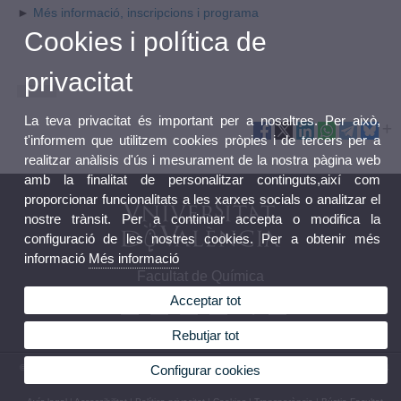
►
Més informació, inscripcions i programa
Cookies i política de
privacitat
La teva privacitat és important per a nosaltres. Per això,
t'informem que utilitzem cookies pròpies i de tercers per a
realitzar anàlisis d'ús i mesurament de la nostra pàgina web
amb la finalitat de personalitzar continguts,així com
proporcionar funcionalitats a les xarxes socials o analitzar el
nostre trànsit. Per a continuar accepta o modifica la
configuració de les nostres cookies. Per a obtenir més
informació
Més informació
Facultat de Química
Acceptar tot
Rebutjar tot
Configurar cookies
© 2026 UV. - Av. Vicent Andrés Estellés, 19. 46100 Burjassot. Espanya. Tel. (+34) 96 354
4323