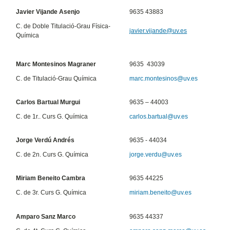
Javier Vijande Asenjo
9635 43883
C. de Doble Titulació-Grau Física-
javier.vijande@uv.es
Química
Marc Montesinos Magraner
9635 43039
C. de Titulació-Grau Química
marc.montesinos@uv.es
Carlos Bartual Murgui
9635 – 44003
C. de 1r.. Curs G. Química
carlos.bartual@uv.es
Jorge Verdú Andrés
9635 - 44034
C. de 2n. Curs G. Química
jorge.verdu@uv.es
Miriam Beneito Cambra
9635 44225
C. de 3r. Curs G. Química
miriam.beneito@uv.es
Amparo Sanz Marco
9635 44337