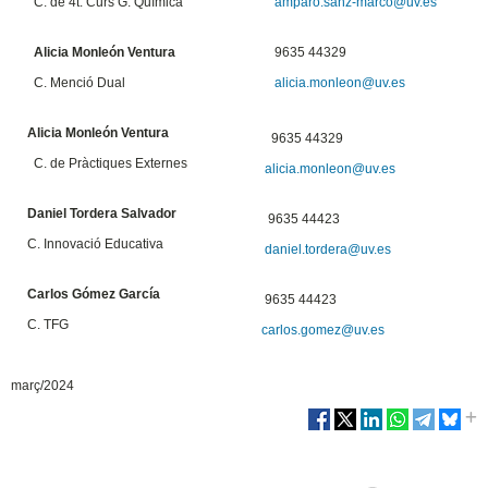
C. de 4t. Curs G. Química
amparo.sanz-marco@uv.es
Alicia Monleón Ventura
9635 44329
C. Menció Dual
alicia.monleon@uv.es
Alicia Monleón Ventura
9635 44329
C. de Pràctiques Externes
alicia.monleon@uv.es
Daniel Tordera Salvador
9635 44423
C. Innovació Educativa
daniel.tordera@uv.es
Carlos Gómez García
9635 44423
C. TFG
carlos.gomez@uv.es
març/2024