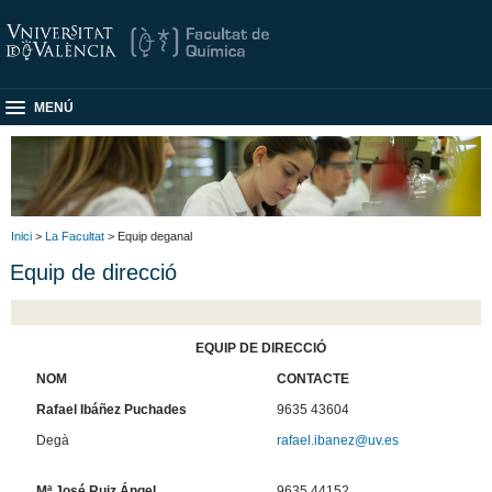
MENÚ
Inici
>
La Facultat
> Equip deganal
Equip de direcció
EQUIP DE DIRECCIÓ
NOM
CONTACTE
Rafael Ibáñez Puchades
9635 43604
Degà
rafael.ibanez@uv.es
Mª José Ruiz Ángel
9635 44152