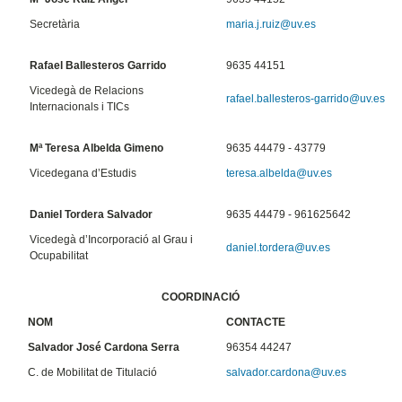
Secretària
maria.j.ruiz@uv.es
Rafael Ballesteros Garrido
9635 44151
Vicedegà de Relacions
rafael.ballesteros-garrido@uv.es
Internacionals i TICs
Mª Teresa Albelda Gimeno
9635 44479 - 43779
Vicedegana d’Estudis
teresa.albelda@uv.es
Daniel Tordera Salvador
9635 44479 - 961625642
Vicedegà d’Incorporació al Grau i
daniel.tordera@uv.es
Ocupabilitat
COORDINACIÓ
NOM
CONTACTE
Salvador José Cardona Serra
96354 44247
C. de Mobilitat de Titulació
salvador.cardona@uv.es