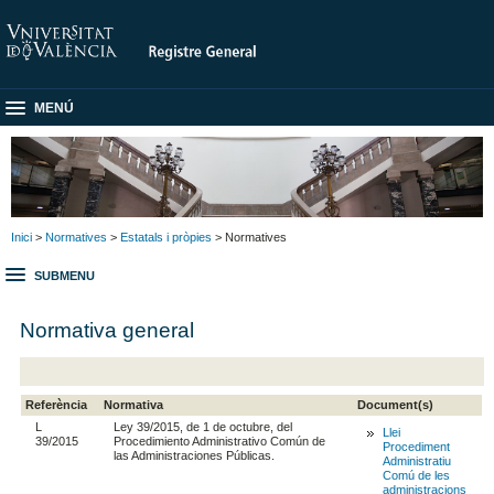
MENÚ
Inici
>
Normatives
>
Estatals i pròpies
> Normatives
SUBMENU
Normativa general
Referència
Normativa
Document(s)
L
Ley 39/2015, de 1 de octubre, del
Llei
39/2015
Procedimiento Administrativo Común de
Procediment
las Administraciones Públicas.
Administratiu
Comú de les
administracions