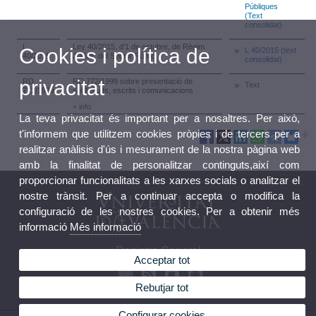
Públiques
(Text
consolidat)
L
Ley 40/2015, d'1 de octubre, de Règim
Cookies i política de
L 40/2015 (text
40/2015
Jurídic del Sector Públic
consolidat)
privacitat
RD
RD 772/1999 sobre presentació de
Text
772/1999
sol·licituds, escrits i comunicacions
+ info
La teva privacitat és important per a nosaltres. Per això,
t'informem que utilitzem cookies pròpies i de tercers per a
realitzar anàlisis d'ús i mesurament de la nostra pàgina web
amb la finalitat de personalitzar continguts,així com
proporcionar funcionalitats a les xarxes socials o analitzar el
nostre trànsit. Per a continuar accepta o modifica la
configuració de les nostres cookies. Per a obtenir més
informació
Més informació
Registre General
Acceptar tot
Rebutjar tot
Configurar cookies