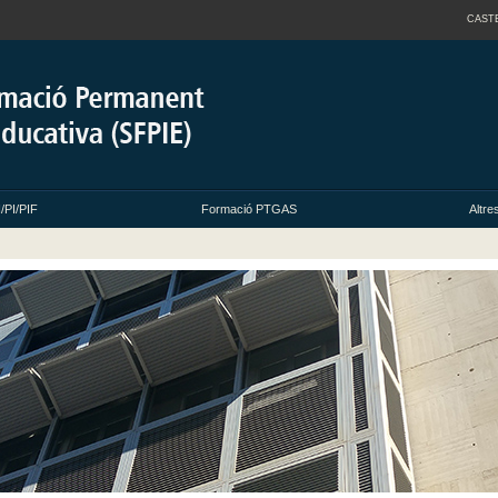
CAST
/PI/PIF
Formació PTGAS
Altre