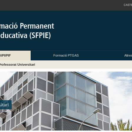
CAST
/PI/PIF
Formació PTGAS
Altre
Professorat Universitari
itari