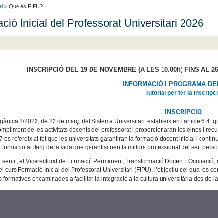
ri
> Què és FIPU?
ció Inicial del Professorat Universitari 2026
INSCRIPCIÓ DEL 19 DE NOVEMBRE (A LES 10.00h) FINS AL 2
INFORMACIÓ I
PROGRAMA DE
Tutorial per fer la inscripc
INSCRIPCIÓ
gànica 2/2023, de 22 de març, del Sistema Universitari, estableix en l’article 6.4. q
compliment de les activitats docents del professorat i proporcionaran les eines i re
67 es refereix al fet que les universitats garantiran la formació docent inicial i cont
de formació al llarg de la vida que garantisquen la millora professional del seu perso
 sentit, el Vicerectorat de Formació Permanent, Transformació Docent i Ocupació, 
l curs Formació Inicial del Professorat Universitari (FIPU), l’objectiu del qual és c
ts formatives encaminades a facilitar la integració a la cultura universitària des de 