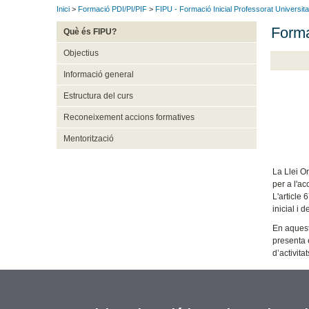
Inici
>
Formació PDI/PI/PIF
>
FIPU - Formació Inicial Professorat Universita
Forma
Què és FIPU?
Objectius
Informació general
Estructura del curs
Reconeixement accions formatives
Mentorització
La Llei Or
per a l'a
L'article 
inicial i 
En aquest
presenta e
d’activita