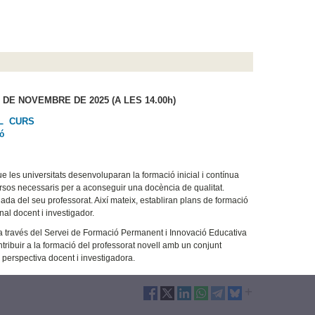
6 DE NOVEMBRE DE 2025 (A LES 14.00h)
L CURS
ió
ue les universitats desenvoluparan la formació inicial i contínua
cursos necessaris per a aconseguir una docència de qualitat.
inuada del seu professorat. Així mateix, establiran plans de formació
nal docent i investigador.
a través del Servei de Formació Permanent i Innovació Educativa
ontribuir a la formació del professorat novell amb un conjunt
la perspectiva docent i investigadora.