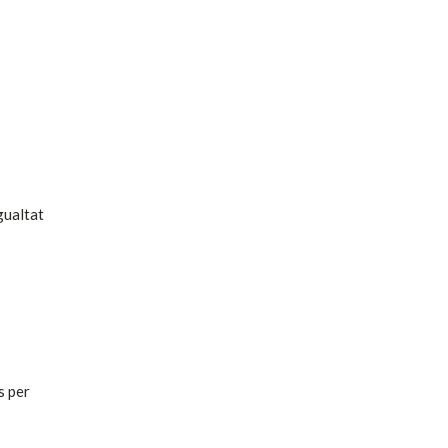
gualtat
s per