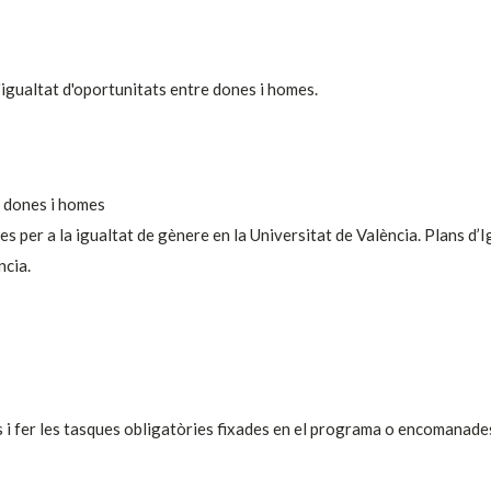
'igualtat d'oportunitats entre dones i homes.
e dones i homes
s per a la igualtat de gènere en la Universitat de València. Plans d’I
ncia.
s i fer les tasques obligatòries fixades en el programa o encomanade