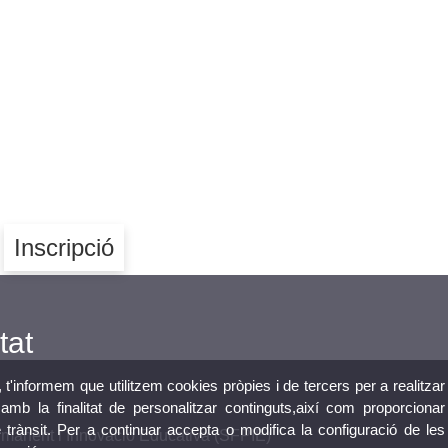
Inscripció
tat
, t'informem que utilitzem cookies pròpies i de tercers per a realitzar
mb la finalitat de personalitzar continguts,així com proporcionar
e trànsit. Per a continuar accepta o modifica la configuració de les
manent i Innovació Educativa (SFPIE)