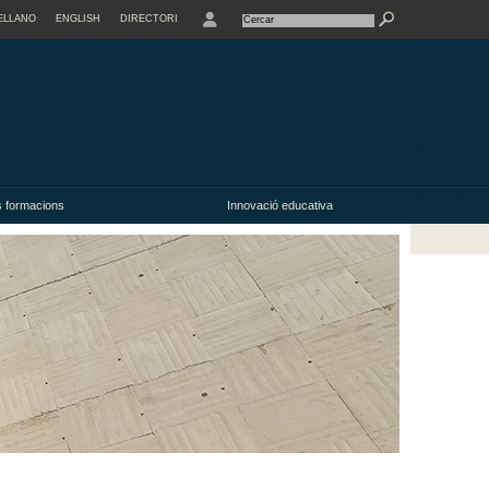
ELLANO
ENGLISH
DIRECTORI
USER
s formacions
Innovació educativa