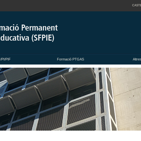
CAST
/PI/PIF
Formació PTGAS
Altre