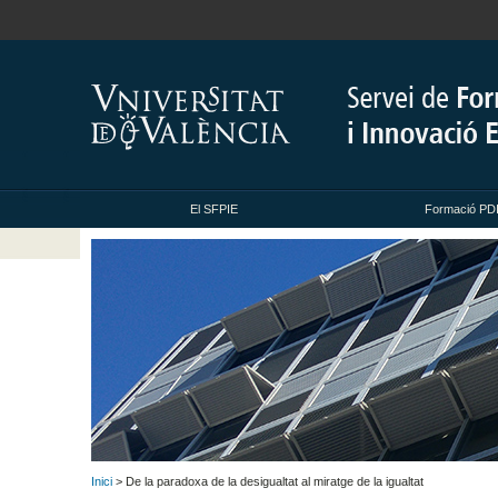
El SFPIE
Formació PDI
Inici
> De la paradoxa de la desigualtat al miratge de la igualtat