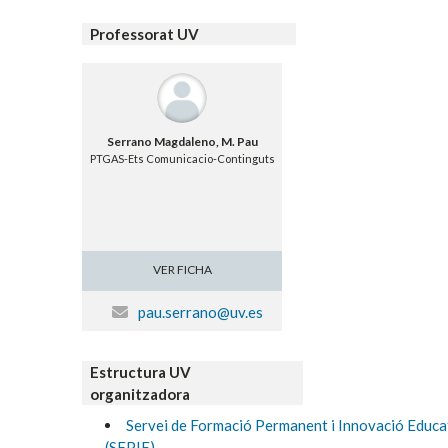
Professorat UV
Serrano Magdaleno, M. Pau
PTGAS-Ets Comunicacio-Continguts
VER FICHA
pau.serrano@uv.es
Estructura UV
organitzadora
Servei de Formació Permanent i Innovació Educa
(SFPIE)