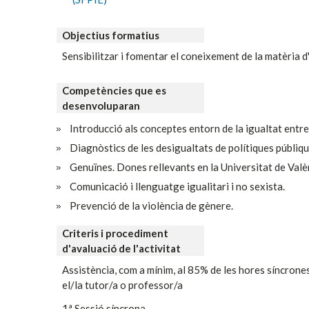
Objectius formatius
Sensibilitzar i fomentar el coneixement de la matèria d
Competències que es
desenvoluparan
Introducció als conceptes entorn de la igualtat entr
Diagnòstics de les desigualtats de polítiques públique
Genuïnes. Dones rellevants en la Universitat de Valè
Comunicació i llenguatge igualitari i no sexista.
Prevenció de la violència de gènere.
Criteris i procediment
d'avaluació de l'activitat
Assistència, com a mínim, al 85% de les hores síncrone
el/la tutor/a o professor/a
1ª Sessió síncrona.