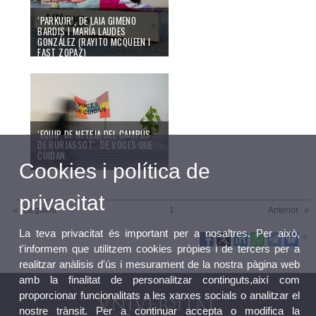
‘PARKUIR’, DE LAIA GIMENO
BARDIS I MARÍA LAUDES
GONZÁLEZ (RAYITO MCQUEEN I
FAST ZOPAZ)
04/10/23
‘EQUIP DE NETEJA DEL CAMPUS
DE BURJASSOT’, DE VOCES QUE
CUIDAN.
Cookies i política de
04/10/23
privacitat
Següent
1
Anterior
La teva privacitat és important per a nosaltres. Per això,
t'informem que utilitzem cookies pròpies i de tercers per a
realitzar anàlisis d'ús i mesurament de la nostra pàgina web
amb la finalitat de personalitzar continguts,així com
proporcionar funcionalitats a les xarxes socials o analitzar el
nostre trànsit. Per a continuar accepta o modifica la