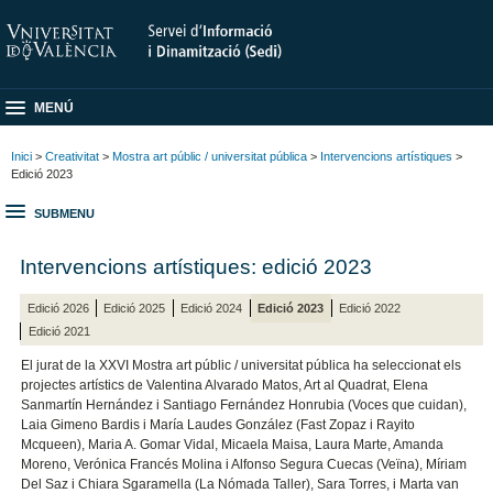
MENÚ
Inici
>
Creativitat
>
Mostra art públic / universitat pública
>
Intervencions artístiques
>
Edició 2023
SUBMENU
Intervencions artístiques: edició 2023
Edició 2026
Edició 2025
Edició 2024
Edició 2023
Edició 2022
Edició 2021
El jurat de la XXVI Mostra art públic / universitat pública ha seleccionat els
projectes artístics
de Valentina Alvarado Matos, Art al Quadrat, Elena
Sanmartín Hernández i Santiago Fernández Honrubia (Voces que cuidan),
Laia Gimeno Bardis i María Laudes González (Fast Zopaz i Rayito
Mcqueen), Maria A. Gomar Vidal, Micaela Maisa, Laura Marte, Amanda
Moreno, Verónica Francés Molina i Alfonso Segura Cuecas (Veïna), Míriam
Del Saz i Chiara Sgaramella (La Nómada Taller), Sara Torres, i Marta van