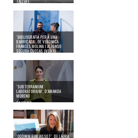
TALLER)
04/10/23
‘BIBLIOGRAFIA PER A UNA
BARRICADA’, DE VERÓNICA
FRANCÉS MOLINA I ALFONSO
SEGURA CUECAS (VEÏNA)
04/10/23
‘SUBTERRANIUM
LABORATORIUM’, D’AMANDA
MORENO
04/10/23
‘ODÒNIM BURJASSOT’, DE LAURA