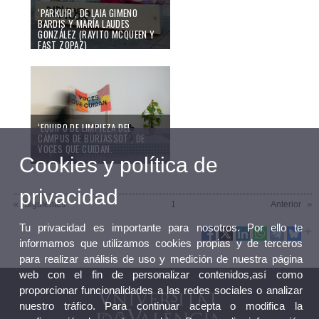
‘PARKUIR’, DE LAIA GIMENO
BARDIS Y MARÍA LAUDES
GONZÁLEZ (RAYITO MCQUEEN Y
FAST ZOPAZ)
04/10/23
‘EQUIPO DE LIMPIEZA DEL
CAMPUS DE BURJASSOT’, DE
VOCES QUE CUIDAN.
Cookies y política de
04/10/23
privacidad
Siguientes
1
Anterior
Tu privacidad es importante para nosotros. Por ello te
informamos que utilizamos cookies propias y de terceros
para realizar análisis de uso y medición de nuestra página
web con el fin de personalizar contenidos,así como
proporcionar funcionalidades a las redes sociales o analizar
nuestro tráfico. Para continuar acepta o modifica la