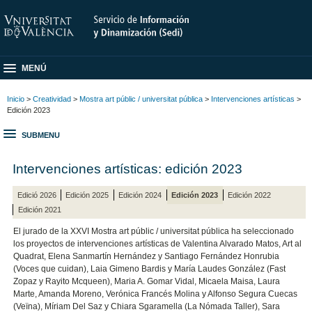
MENÚ
Inicio
>
Creatividad
>
Mostra art públic / universitat pública
>
Intervenciones artísticas
>
Edición 2023
SUBMENU
Intervenciones artísticas: edición 2023
Edició 2026
Edición 2025
Edición 2024
Edición 2023
Edición 2022
Edición 2021
El jurado de la XXVI Mostra art públic / universitat pública ha seleccionado
los proyectos de intervenciones artísticas de Valentina Alvarado Matos, Art al
Quadrat, Elena Sanmartín Hernández y Santiago Fernández Honrubia
(Voces que cuidan), Laia Gimeno Bardis y María Laudes González (Fast
Zopaz y Rayito Mcqueen), Maria A. Gomar Vidal, Micaela Maisa, Laura
Marte, Amanda Moreno, Verónica Francés Molina y Alfonso Segura Cuecas
(Veïna), Míriam Del Saz y Chiara Sgaramella (La Nómada Taller), Sara