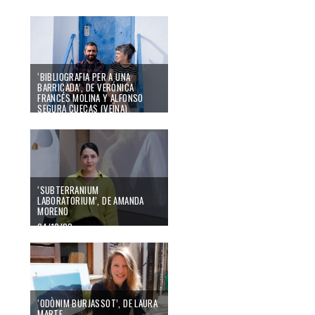
04/10/23
‘BIBLIOGRAFIA PER A UNA
BARRICADA’, DE VERÓNICA
FRANCÉS MOLINA Y ALFONSO
SEGURA CUECAS (VEÏNA)
04/10/23
‘SUBTERRANIUM
LABORATORIUM’, DE AMANDA
MORENO
04/10/23
‘ODÒNIM BURJASSOT’, DE LAURA
MARTE