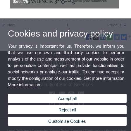
05/06/26
Next
1
Previous
Cookies and privacy policy
Your privacy is important for us. Therefore, we inform you
that we use our own and third-party cookies to perform
analysis of the use and measurement of our website in order
to personalize content,as well as provide functionalities to
social networks or analyze our traffic. To continue accept or
modify the configuration of our cookies. Get more information
Faculty of Social Sciences
More information
Accept all
Reject all
Customise Cookies
© 2026 UV. - Avenida Tarongers, 4b. 46021 Valencia. Spain. Phone: (+34) 96 382 85 00
Legal Disclaimer
|
Accessibility
|
Privacy Policy
|
Cookies
|
Transparency
|
Faculty Mailbox