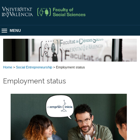
MENU
Home
>
Social Entrepreneurship
> Employment status
Employment status