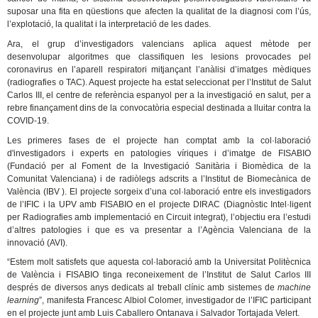
suposar una fita en qüestions que afecten la qualitat de la diagnosi com l’ús,
l’explotació, la qualitat i la interpretació de les dades.
Ara, el grup d’investigadors valencians aplica aquest mètode per
desenvolupar algoritmes que classifiquen les lesions provocades pel
coronavirus en l’aparell respiratori mitjançant l’anàlisi d’imatges mèdiques
(radiografies o TAC). Aquest projecte ha estat seleccionat per l’Institut de Salut
Carlos III, el centre de referència espanyol per a la investigació en salut, per a
rebre finançament dins de la convocatòria especial destinada a lluitar contra la
COVID-19.
Les primeres fases de el projecte han comptat amb la col·laboració
d'investigadors i experts en patologies víriques i d’imatge de FISABIO
(Fundació per al Foment de la Investigació Sanitària i Biomèdica de la
Comunitat Valenciana) i de radiòlegs adscrits a l’Institut de Biomecànica de
València (IBV ). El projecte sorgeix d’una col·laboració entre els investigadors
de l’IFIC i la UPV amb FISABIO en el projecte DIRAC (Diagnòstic Intel·ligent
per Radiografies amb implementació en Circuit integrat), l’objectiu era l’estudi
d’altres patologies i que es va presentar a l’Agència Valenciana de la
innovació (AVI).
“Estem molt satisfets que aquesta col·laboració amb la Universitat Politècnica
de València i FISABIO tinga reconeixement de l’Institut de Salut Carlos III
després de diversos anys dedicats al treball clínic amb sistemes de
machine
learning
”, manifesta Francesc Albiol Colomer, investigador de l’IFIC participant
en el projecte junt amb Luis Caballero Ontanava i Salvador Tortajada Velert.