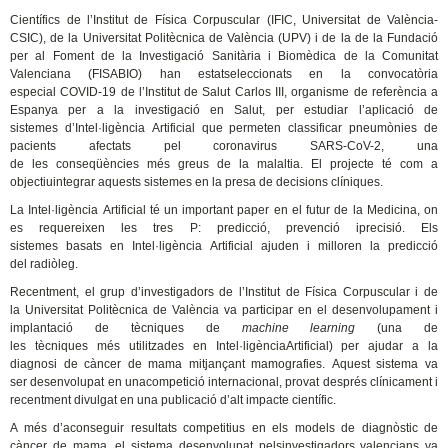
Científics de l’Institut de Física Corpuscular (IFIC, Universitat de València-
CSIC), de la Universitat Politècnica de València (UPV) i de la de la Fundació
per al Foment de la Investigació Sanitària i Biomèdica de la Comunitat
Valenciana (FISABIO) han estatseleccionats en la convocatòria
especial COVID-19 de l’Institut de Salut Carlos III, organisme de referència a
Espanya per a la investigació en Salut, per estudiar l’aplicació de
sistemes d’Intel·ligència Artificial que permeten classificar pneumònies de
pacients afectats pel coronavirus SARS-CoV-2, una
de les conseqüències més greus de la malaltia. El projecte té com a
objectiuintegrar aquests sistemes en la presa de decisions clíniques.
La Intel·ligència Artificial té un important paper en el futur de la Medicina, on
es requereixen les tres P: predicció, prevenció iprecisió. Els
sistemes basats en Intel·ligència Artificial ajuden i milloren la predicció
del radiòleg.
Recentment, el grup d’investigadors de l’Institut de Física Corpuscular i de
la Universitat Politècnica de València va participar en el desenvolupament i
implantació de tècniques de
machine learning
(una de
les tècniques més utilitzades en Intel·ligènciaArtificial) per ajudar a la
diagnosi de càncer de mama mitjançant mamografies. Aquest sistema va
ser desenvolupat en unacompetició internacional, provat després clínicament i
recentment divulgat en una publicació d’alt impacte científic.
A més d’aconseguir resultats competitius en els models de diagnòstic de
càncer de mama, el sistema desenvolupat pelsinvestigadors valencians va