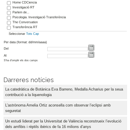
Home CDCiencia
Investigació RT
Parlem de...
Psicologia. Investigació Transferència
The Conversation
Transferència RT
Seleccionar
Tots
Cap
Per data (format: dd/mm/aaaa)
Del
Al
S'ha d'omplir els dos camps
Darreres notícies
La catedràtica de Botànica Eva Barreno, Medalla Acharius per la seua
contribució a la liquenologia
L'astrònoma Amelia Ortiz aconsella com observar l’eclipsi amb
seguretat
Un estudi liderat per la Universitat de València reconstrueix l’evolució
dels amfibis i rèptils ibèrics de fa 16 milions d’anys