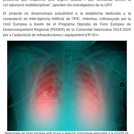
col·laboració multidisciplinar”, apunten els investigadors de la UPV.
El projecte es desenvolupa actualment a la plataforma dedicada a la
computació en Intel·ligència Artificial de l’IFIC, Artemisa, cofinançada per la
Unió Europea a través de el Programa Operatiu de Fons Europeu de
Desenvolupament Regional (FEDER) de la Comunitat Valenciana 2014-2020
per a l’adquisició de infraestructures i equipament d’R+D+i.
Radiografia de tòrax tractada amb IA per a detectar pneumònia associada a la COVID-19.