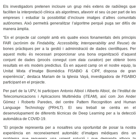
Els investigadors pretenen incloure un grup més extens de radiòlegs que
faciliten la interpretació clínica als algoritmes, afavorir el seu ús per part de les
empreses i estudiar la possibilitat d’incloure imatges d’altres comunitats
autònomes. Això permetrà generalitzar l’algoritme perquè puga ser difós de
manera àmplia.
“En el projecte cal complir amb els quatre eixos fonamentals dels principis
FAIR (acrònim de
Findability, Accessibility, Interoperability and Reuse
) de
bones pràctiques per a la gestió i administració de dades científiques. Per
aquest motiu és necessari proporcionar una bona organització d’aquest
conjunt de dades (procés conegut com
data curation
) per obtenir bons
resultats en els models predictius. És en aquest camp on el nostre equip, la
Unitat Mixta d’Imatge Biomèdica FISABIO & CIPF, disposa de gran
experiència”, destaca Mariam de la Iglesia Vayá, investigadora de FISABIO
participant en el projecte.
Per part de la UPV, hi participen Antonio Albiol i Alberto Albiol, de l’Institut de
Telecomunicacions i Aplicacions Multimèdia (iTEAM), així com Jon Ander
Gómez i Roberto Paredes, del centre Pattern Recognition and Human
Language Technology (PRHLT). El seu treball se centra en el
desenvolupament de diferents tècnicas de Deep Learning per a la detecció
automàtica de COVID-19.
“El projecte representa per a nosaltres una oportunitat de posar la nostra
experiència en reconeixement automàtic d’imatges mèdiques dins un
problema que requereix una urgent solució i que demanda alhora la