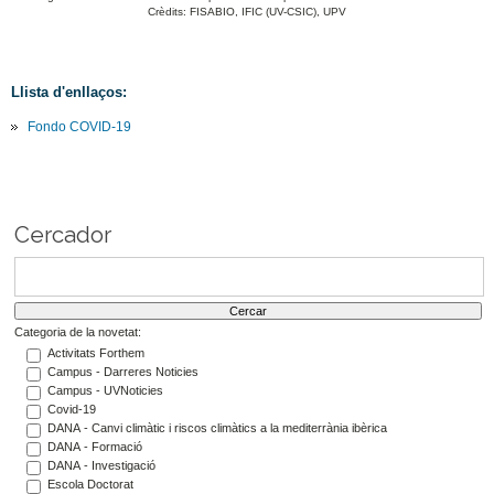
Crèdits: FISABIO, IFIC (UV-CSIC), UPV
Llista d'enllaços:
Fondo COVID-19
Cercador
Categoria de la novetat:
Activitats Forthem
Campus - Darreres Noticies
Campus - UVNoticies
Covid-19
DANA - Canvi climàtic i riscos climàtics a la mediterrània ibèrica
DANA - Formació
DANA - Investigació
Escola Doctorat