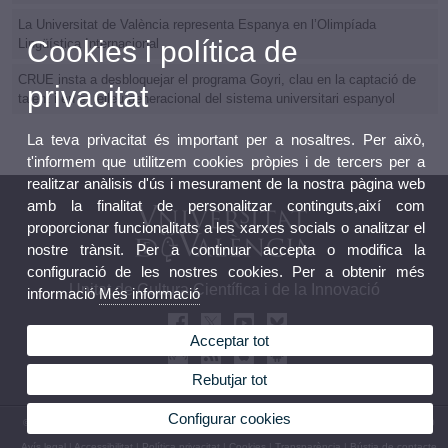
La Universitat de València representa Espanya en l’Olimpíada
Cookies i política de
Lingüística Internacional
CRUE insta a desbloquejar el programa Goyri, clau en la captació de
privacitat
talent i en el relleu generacional del sistema universitari espanyol
La teva privacitat és important per a nosaltres. Per això,
t'informem que utilitzem cookies pròpies i de tercers per a
realitzar anàlisis d'ús i mesurament de la nostra pàgina web
amb la finalitat de personalitzar continguts,així com
proporcionar funcionalitats a les xarxes socials o analitzar el
nostre trànsit. Per a continuar accepta o modifica la
configuració de les nostres cookies. Per a obtenir més
Unitat de Cultura Científica i de la Innovació
informació
Més informació
Acceptar tot
Rebutjar tot
Configurar cookies
© 2026 UV. - Avda Blasco Ibañez, 13. 46010 València. Espanya.Tel.: (+34) 96 339 50 00
Avís legal
|
Accessibilitat
|
Política privacitat
|
Cookies
|
Transparència
|
Bústia de contacte