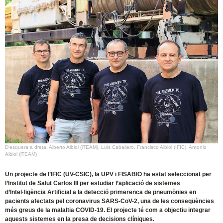
D'esquera a dreta, Alberto Albiol (iTEAM), Luis Caballero, Francisco Albiol (IFIC), Antonio
Albiol (iTEAM)
Un projecte de l’IFIC (UV-CSIC), la UPV i FISABIO ha estat seleccionat per
l’Institut de Salut Carlos III per estudiar l’aplicació de sistemes
d’Intel·ligència Artificial a la detecció primerenca de pneumònies en
pacients afectats pel coronavirus SARS-CoV-2, una de les conseqüències
més greus de la malaltia COVID-19. El projecte té com a objectiu integrar
aquests sistemes en la presa de decisions clíniques.