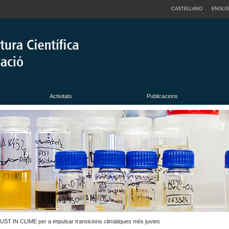
CASTELLANO
ENGLI
Activitats
Publicacions
u JUST IN CLIME per a impulsar transicions climàtiques més justes