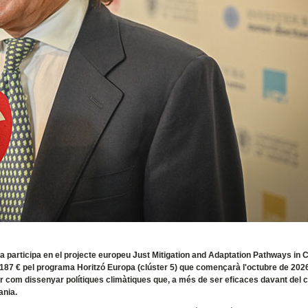
ncia participa en el projecte europeu Just Mitigation and Adaptation Pathways in 
.187 € pel programa Horitzó Europa (clúster 5) que començarà l'octubre de 2026 
ar com dissenyar polítiques climàtiques que, a més de ser eficaces davant del 
ania.