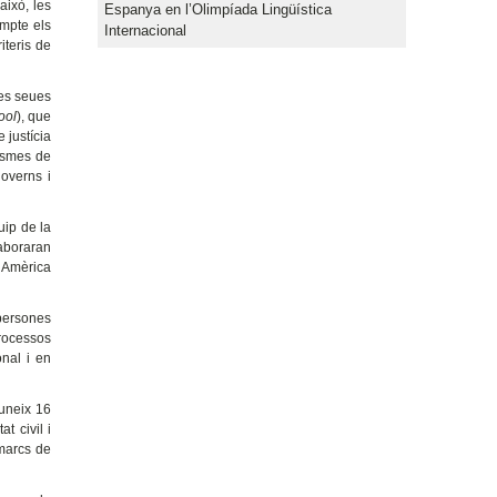
això, les
Espanya en l’Olimpíada Lingüística
ompte els
Internacional
iteris de
les seues
ool
), que
 justícia
nismes de
governs i
uip de la
laboraran
l’Amèrica
 persones
rocessos
onal i en
euneix 16
t civil i
 marcs de