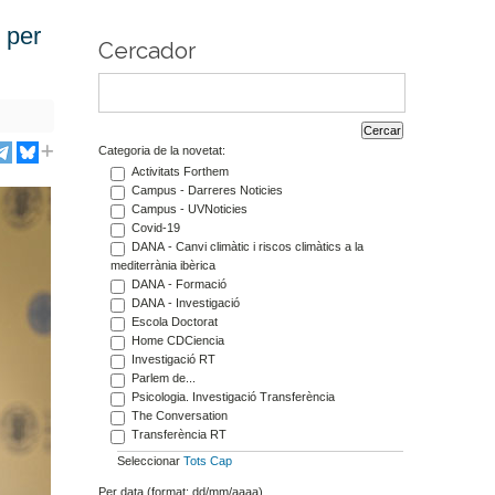
 per
Cercador
Categoria de la novetat:
Activitats Forthem
Campus - Darreres Noticies
Campus - UVNoticies
Covid-19
DANA - Canvi climàtic i riscos climàtics a la
mediterrània ibèrica
DANA - Formació
DANA - Investigació
Escola Doctorat
Home CDCiencia
Investigació RT
Parlem de...
Psicologia. Investigació Transferència
The Conversation
Transferència RT
Seleccionar
Tots
Cap
Per data (format: dd/mm/aaaa)