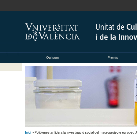
Qui som
Premis
Inici
> Polibienestar lidera la investigació social del macroprojecte europe