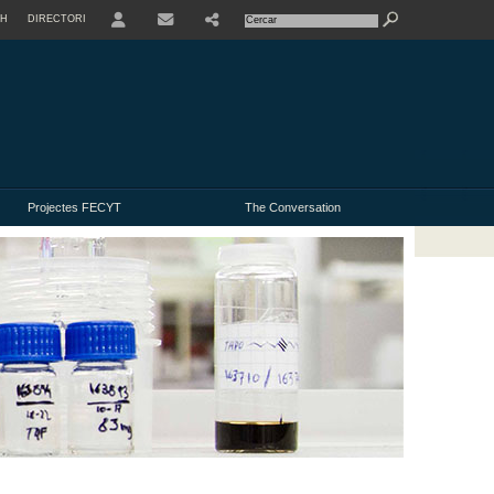
SH
DIRECTORI
USER
Projectes FECYT
The Conversation