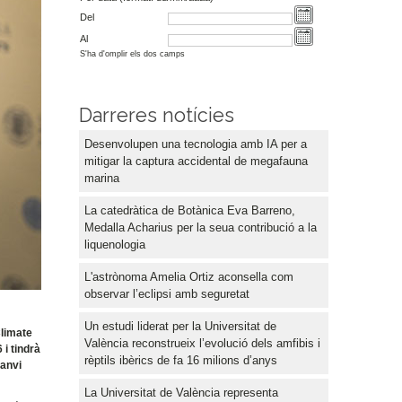
Del
Al
S'ha d'omplir els dos camps
Darreres notícies
Desenvolupen una tecnologia amb IA per a
mitigar la captura accidental de megafauna
marina
La catedràtica de Botànica Eva Barreno,
Medalla Acharius per la seua contribució a la
liquenologia
L'astrònoma Amelia Ortiz aconsella com
observar l’eclipsi amb seguretat
Un estudi liderat per la Universitat de
Climate
València reconstrueix l’evolució dels amfibis i
i tindrà
rèptils ibèrics de fa 16 milions d’anys
canvi
La Universitat de València representa