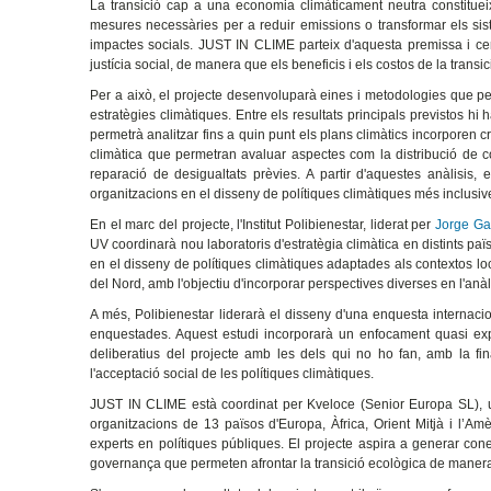
La transició cap a una economia climàticament neutra constituei
mesures necessàries per a reduir emissions o transformar els si
impactes socials. JUST IN CLIME parteix d'aquesta premissa i cerca
justícia social, de manera que els beneficis i els costos de la trans
Per a això, el projecte desenvoluparà eines i metodologies que pe
estratègies climàtiques. Entre els resultats principals previstos h
permetrà analitzar fins a quin punt els plans climàtics incorporen cri
climàtica que permetran avaluar aspectes com la distribució de co
reparació de desigualtats prèvies. A partir d'aquestes anàlisis, 
organitzacions en el disseny de polítiques climàtiques més inclusiv
En el marc del projecte, l'Institut Polibienestar, liderat per
Jorge Ga
UV coordinarà nou laboratoris d'estratègia climàtica en distints paï
en el disseny de polítiques climàtiques adaptades als contextos loca
del Nord, amb l'objectiu d'incorporar perspectives diverses en l'anàlis
A més, Polibienestar liderarà el disseny d'una enquesta internaci
enquestades. Aquest estudi incorporarà un enfocament quasi exp
deliberatius del projecte amb les dels qui no ho fan, amb la final
l'acceptació social de les polítiques climàtiques.
JUST IN CLIME està coordinat per Kveloce (Senior Europa SL), un
organitzacions de 13 països d'Europa, Àfrica, Orient Mitjà i l’Amèr
experts en polítiques públiques. El projecte aspira a generar con
governança que permeten afrontar la transició ecològica de manera