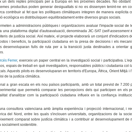
x un dels reptes principals per a Europa en les pròximes dècades. No obstant 
stemes productius poden generar desigualtats si no es dissenyen tenint-ne en c
 contribuir al fet que les polítiques climàtiques integren de manera explícita cr
ició ecològica es distribuïsquen equilibradament entre diversos grups socials.
rmeten a administracions públiques i organitzacions avaluar l'impacte social de 
i ha una plataforma digital d'autoavaluació, denominada JIC-SAT (
self-assessment t
teris de justícia social. Així mateix, el projecte elaborarà un conjunt d'indicadors de
stos i beneficis, la participació ciutadana en la presa de decisions i els meca
es desenvoluparan fulls de ruta per a la transició justa destinades a orientar 
es.
rcés Ferrer
, exerceix un paper central en la investigació social i participativa. L'eq
sos, espais de treball en què investigadors, responsables públics i ciutadania col·
ls. Aquests pilots es desenvoluparan en territoris d'Europa, Àfrica, Orient Mitjà i 
i de la justícia climàtica.
onal a gran escala en els nou països participants, amb un total previst de 7.200
erimental que permetrà comparar les percepcions dels qui participen en els p
itat d'analitzar com la participació ciutadana influeix en la confiança instituci
a consultora valenciana amb àmplia experiència i projecció internacional, i r
ica del Nord, entre les quals s'inclouen universitats, organitzacions de la societa
eixement comparat sobre justícia climàtica i a contribuir al desenvolupament de
 socialment sostenible.