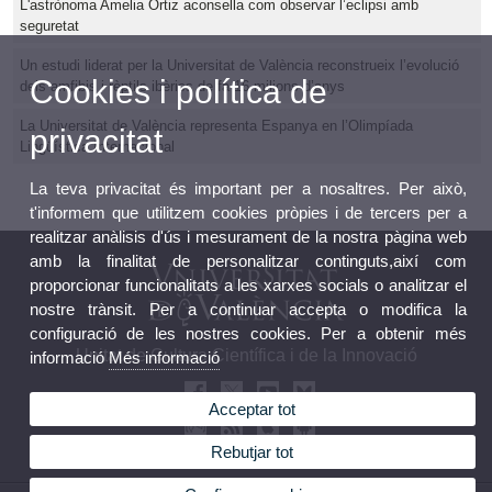
L'astrònoma Amelia Ortiz aconsella com observar l’eclipsi amb
seguretat
Un estudi liderat per la Universitat de València reconstrueix l’evolució
Cookies i política de
dels amfibis i rèptils ibèrics de fa 16 milions d’anys
La Universitat de València representa Espanya en l’Olimpíada
privacitat
Lingüística Internacional
La teva privacitat és important per a nosaltres. Per això,
t'informem que utilitzem cookies pròpies i de tercers per a
realitzar anàlisis d'ús i mesurament de la nostra pàgina web
amb la finalitat de personalitzar continguts,així com
proporcionar funcionalitats a les xarxes socials o analitzar el
nostre trànsit. Per a continuar accepta o modifica la
configuració de les nostres cookies. Per a obtenir més
Unitat de Cultura Científica i de la Innovació
informació
Més informació
Acceptar tot
Rebutjar tot