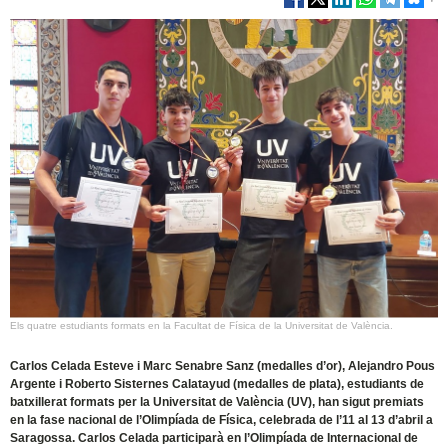
Els quatre estudiants formats en la Facultat de Física de la Universitat de València.
Carlos Celada Esteve i Marc Senabre Sanz (medalles d’or), Alejandro Pous
Argente i Roberto Sisternes Calatayud (medalles de plata), estudiants de
batxillerat formats per la Universitat de València (UV), han sigut premiats
en la fase nacional de l’Olimpíada de Física, celebrada de l’11 al 13 d’abril a
Saragossa. Carlos Celada participarà en l’Olimpíada de Internacional de