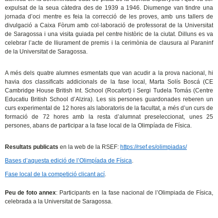
expulsat de la seua càtedra des de 1939 a 1946. Diumenge van tindre una
jornada d’oci mentre es feia la correcció de les proves, amb uns tallers de
divulgació a Caixa Fòrum amb col·laboració de professorat de la Universitat
de Saragossa i una visita guiada pel centre històric de la ciutat. Dilluns es va
celebrar l’acte de lliurament de premis i la cerimònia de clausura al Paraninf
de la Universitat de Saragossa.
A més dels quatre alumnes esmentats que van acudir a la prova nacional, hi
havia
dos classificats addicionals de la fase local, Marta Solís Boscá (CE
Cambridge House British Int. School (Rocafort) i Sergi Tudela Tomás (
Centre
Educatiu British School d’Alzira
). Les sis persones guardonades reberen un
curs experimental de 12 hores als laboratoris de la facultat, a més d’un curs de
formació de 72 hores amb la resta d’alumnat preseleccionat, unes 25
persones, abans de participar a la fase local de la Olimpíada de Física.
Resultats publicats
en la web de la RSEF:
https://rsef.es/olimpiadas/
Bases d’aquesta edició de l’Olimpíada de Física
.
Fase local de la competició clicant ací
.
Peu de foto annex
: Participants en la fase nacional de l’Olimpiada de Física,
celebrada a la Universitat de Saragossa.