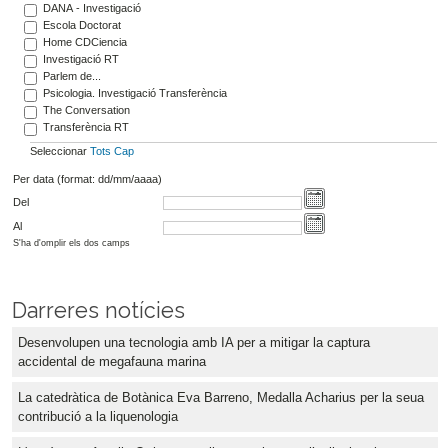
DANA - Investigació
Escola Doctorat
Home CDCiencia
Investigació RT
Parlem de...
Psicologia. Investigació Transferència
The Conversation
Transferència RT
Seleccionar
Tots
Cap
Per data (format: dd/mm/aaaa)
Del
Al
S'ha d'omplir els dos camps
Darreres notícies
Desenvolupen una tecnologia amb IA per a mitigar la captura
accidental de megafauna marina
La catedràtica de Botànica Eva Barreno, Medalla Acharius per la seua
contribució a la liquenologia