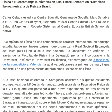
Física a Bucaramanga (Colòmbia) en juliol i Marc Senabre en l’Olimpíada
Iberoamericana de Física a Brasil.
Carlos Celada estudia al Centre Educatiu Gençana de Godella, Marc Senabre
a l’IES Pou Clar d’Ontinyent, Alejandro Pous al Centre Educatiu Nª. Sra. de la
Salud d’Algemesí i Roberto Sisternes al Centre Educatiu British School de
Xàtiva.
L’Olimpíada de Física és una competició de caràcter internacional on participa
estudiantat de nombrosos països i que organitza la Real Societat Espanyola
de Física (RSEF) en la seua fase nacional. La Universitat de València –a
través de la Facultat de Física i la Delegació per a la Incorporació a la
Universitat– així com la Universitat Politècnica, s’encarreguen de
la fase local
de la competició a València
, la qual va celebrar-se a primers de març i que
consisteix en una prova escrita de problemes i exercicis de Física.
A la fase nacional celebrada a Saragossa assistiren els quatre estudiants
acompanyats per Mª Jesús Hernández, professora de la Facultat de Física de
la UV. Els quatre van participar a una prova experimental de tres hores de
duració i una altra de tipus teòric, de 4 hores, amb tres problemes. A més, van
poder gaudir d’una fira experimental organitzada per la Universitat de
Saragossa i una exposició sobre el físic Miguel Catalán, investigador espanyol
de relleu internacional per les seues contribucions a la física quàntica i
atòmica en la denominada edat de plata de la ciència espanyola i que va ser