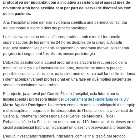
protocol va ser implantat com a iniciativa assistencial el passat mes de
novembre amb bona acollida, tant per part del servei de fisioteràpia com
de les pacients.
Ara, l’hospital pretén generar evidència científica que permeta consolidar
aquest model d’atenció dins del procés oncològic.
La iniciativa combina educació preoperatòria amb exercici terapèutic
supervisat des de les primeres 24 hores després de la cirurgia. A partir
d’aquest moment, les pacients segueixen un programa individualitzat amb
progressió i seguiment fins als tres mesos postcirurgia.
L’objectiu assistencial d’aquest programa és afavorir la recuperació de la
mobilitat, la força i la funcionalitat del braç, detectar de manera precoç
possibles complicacions com ara la síndrome de xarxa axil·lar i el limfoedema,
i oferir acompanyament professional en una fase en què moltes pacients se
senten especialment vulnerables.
El projecte, ja aprovat pel Comitè Ètic de l’hospital, està liderat per la
fisioterapeuta i professora titular del
Departament de Fisioteràpia de la UV
Marta Aguilar Rodríguez
. La recerca comptarà amb la participació d’un equip
multidisciplinari integrat per fisioterapeutes de l’hospital i de la Universitat de
València, infermeria i professionals del Servei de Medicina Física i
Rehabilitació de La Fe. Inclourà una cohort de 110 dones adultes ateses en el
circuit assistencial habitual, mitjançant un disseny observacional prospectiu.
L’equip investigador registrarà indicadors, com la finalització del protocol,