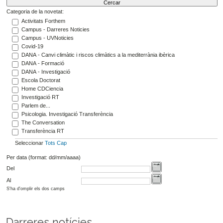
Categoria de la novetat:
Activitats Forthem
Campus - Darreres Noticies
Campus - UVNoticies
Covid-19
DANA - Canvi climàtic i riscos climàtics a la mediterrània ibèrica
DANA - Formació
DANA - Investigació
Escola Doctorat
Home CDCiencia
Investigació RT
Parlem de...
Psicologia. Investigació Transferència
The Conversation
Transferència RT
Seleccionar
Tots
Cap
Per data (format: dd/mm/aaaa)
Del
Al
S'ha d'omplir els dos camps
Darreres notícies