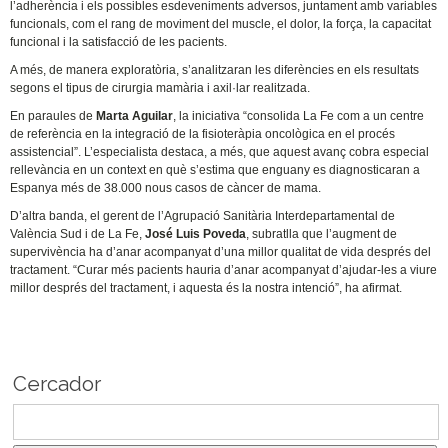
l’adherència i els possibles esdeveniments adversos, juntament amb variables
funcionals, com el rang de moviment del muscle, el dolor, la força, la capacitat
funcional i la satisfacció de les pacients.
A més, de manera exploratòria, s’analitzaran les diferències en els resultats
segons el tipus de cirurgia mamària i axil·lar realitzada.
En paraules de
Marta Aguilar
, la iniciativa “consolida La Fe com a un centre
de referència en la integració de la fisioteràpia oncològica en el procés
assistencial”. L’especialista destaca, a més, que aquest avanç cobra especial
rellevància en un context en què s’estima que enguany es diagnosticaran a
Espanya més de 38.000 nous casos de càncer de mama.
D’altra banda, el gerent de l’Agrupació Sanitària Interdepartamental de
València Sud i de La Fe,
José Luis Poveda
, subratlla que l’augment de
supervivència ha d’anar acompanyat d’una millor qualitat de vida després del
tractament. “Curar més pacients hauria d’anar acompanyat d’ajudar-les a viure
millor després del tractament, i aquesta és la nostra intenció”, ha afirmat.
Cercador