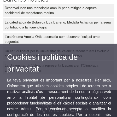
Desenvolupen una tecnologia amb IA per a mitigar la captura
accidental de megafauna marina
La catedràtica de Botànica Eva Barreno, Medalla Acharius per la seua
contribució a la liquenologia
L'astrònoma Amelia Ortiz aconsella com observar l’eclipsi amb
seguretat
Un estudi liderat per la Universitat de València reconstrueix l’evolució
Cookies i política de
dels amfibis i rèptils ibèrics de fa 16 milions d’anys
La Universitat de València representa Espanya en l’Olimpíada
privacitat
Lingüística Internacional
La teva privacitat és important per a nosaltres. Per això,
t'informem que utilitzem cookies pròpies i de tercers per a
realitzar anàlisis d'ús i mesurament de la nostra pàgina web
amb la finalitat de personalitzar continguts,així com
proporcionar funcionalitats a les xarxes socials o analitzar el
nostre trànsit. Per a continuar accepta o modifica la
configuració de les nostres cookies. Per a obtenir més