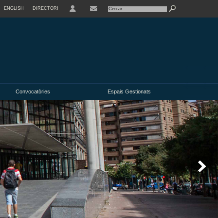
ENGLISH
DIRECTORI
USER
Convocatòries
Espais Gestionats