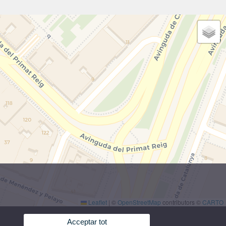
Leaflet
|
©
OpenStreetMap
contributors ©
CARTO
Acceptar tot