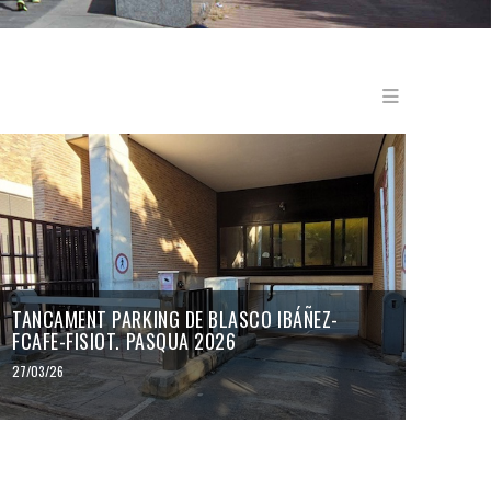
Menu en
TANCAMENT PARKING DE BLASCO IBÁÑEZ-
FCAFE-FISIOT. PASQUA 2026
27/03/26