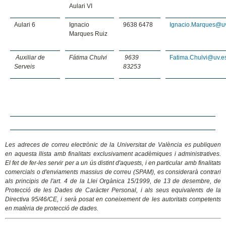
Aulari VI
Aulari 6
Ignacio
9638 6478
Ignacio.Marques@u
Marques Ruiz
Auxiliar de
Fátima Chulvi
9639
Fatima.Chulvi@uv.e
Serveis
83253
Les adreces de correu electrònic de la Universitat de València es publiquen
en aquesta llista amb finalitats exclusivament acadèmiques i administratives.
El fet de fer-les servir per a un ús distint d'aquests, i en particular amb finalitats
comercials o d'enviaments massius de correu (SPAM), es considerarà contrari
als principis de l'art. 4 de la Llei Orgànica 15/1999, de 13 de desembre, de
Protecció de les Dades de Caràcter Personal, i als seus equivalents de la
Directiva 95/46/CE, i serà posat en coneixement de les autoritats competents
en matèria de protecció de dades.