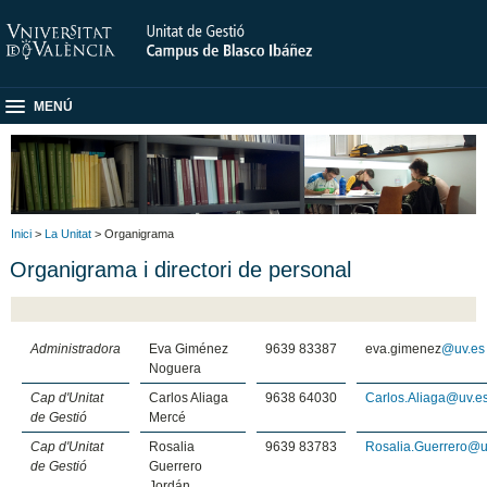
MENÚ
Inici
>
La Unitat
> Organigrama
Organigrama i directori de personal
Administradora
Eva Giménez
9639 83387
eva.gimenez
@uv.es
Noguera
Cap d'Unitat
Carlos Aliaga
9638 64030
Carlos.Aliaga@uv.e
de Gestió
Mercé
Cap d'Unitat
Rosalia
9639 83783
Rosalia.Guerrero@u
de Gestió
Guerrero
Jordán