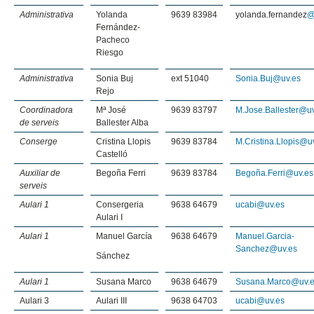
Administrativa
Yolanda
9639 83984
yolanda.fernandez
@
Fernández-
Pacheco
Riesgo
Administrativa
Sonia Buj
ext 51040
Sonia.Buj@uv.es
Rejo
Coordinadora
Mª José
9639 83797
M.Jose.Ballester@u
de serveis
Ballester Alba
Conserge
Cristina Llopis
9639 83784
M.Cristina.Llopis@u
Castelló
Auxiliar de
Begoña Ferri
9639 83784
Begoña.Ferri@uv.es
serveis
Aulari 1
Consergeria
9638 64679
ucabi@uv.es
Aulari I
Aulari 1
Manuel García
9638 64679
Manuel.Garcia-
Sanchez@uv.es
Sánchez
Aulari 1
Susana Marco
9638 64679
Susana.Marco@uv.
Aulari 3
Aulari III
9638 64703
ucabi@uv.es