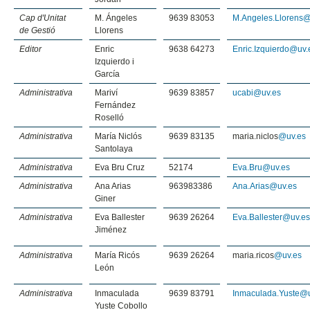
Cap d'Unitat
M. Ángeles
9639 83053
M.Angeles.Llorens@
de Gestió
Llorens
Editor
Enric
9638 64273
Enric.Izquierdo@uv.
Izquierdo i
García
Administrativa
Mariví
9639 83857
ucabi@uv.es
Fernández
Roselló
Administrativa
María Niclós
9639 83135
maria.niclos
@uv.es
Santolaya
Administrativa
Eva Bru Cruz
52174
Eva.Bru@uv.es
Administrativa
Ana Arias
963983386
Ana.Arias@uv.es
Giner
Administrativa
Eva Ballester
9639 26264
Eva.Ballester@uv.e
Jiménez
Administrativa
María Ricós
9639 26264
maria.ricos
@uv.es
León
Administrativa
Inmaculada
9639 83791
Inmaculada.Yuste@
Yuste Cobollo