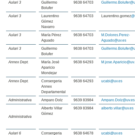
Aulari 3
Guillermo
9638 64703
Guillermo.Bolufer@u
Bolufer
Aulari 3
Laurentino
9638 64703
Laurentino.gomez
@
Gómez
Navarro
Aulari 3
María Pérez
9638 64703
M.Dolores.Perez-
Aguado
Aguado@uv.es
Aulari 3
Guillermo
9638 64703
Guillermo.Bolufer@u
Bolufer
Annex Dept.
María José
9638 64293
M.jose.Aparicio@uv
Aparicio
Mondejar
Annex Dept.
Consergeria
9638 64293
ucabi@uv.es
Annex
Departamental
Administrativa
Amparo Dolz
9639 83984
Amparo.Dolz@uv.es
Alberto Villar
9639 83984
alberto.villar@uv.es
Gómez
Administrativa
Aulari 6
Consergeria
9638 64678
ucabi@uv.es