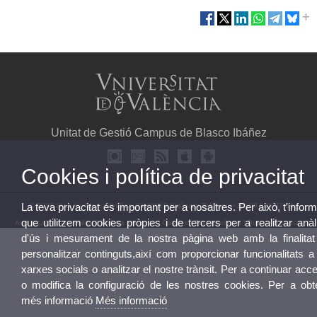
Unitat de Gestió Campus de Blasco Ibáñez
Cookies i política de privacitat
La teva privacitat és important per a nosaltres. Per això, t'info
© 2026 UV. - Av. Blasco Ibáñez, 21 46010 València. Telèfon: (+34) 96 398 37 84
que utilitzem cookies pròpies i de tercers per a realitzar anàl
Avís legal
|
Accessibilitat
|
Política privacitat
|
Cookies
|
Transparència
|
Bústia de contacte
d'ús i mesurament de la nostra pàgina web amb la finalitat
personalitzar continguts,així com proporcionar funcionalitats a
xarxes socials o analitzar el nostre trànsit. Per a continuar acc
o modifica la configuració de les nostres cookies. Per a obt
més informació
Més informació