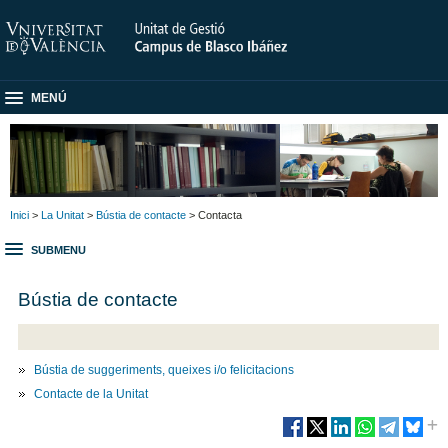
MENÚ
Inici
>
La Unitat
>
Bústia de contacte
> Contacta
SUBMENU
Bústia de contacte
Bústia de suggeriments, queixes i/o felicitacions
Contacte de la Unitat