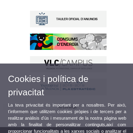
Cookies i política de
privacitat
La teva privacitat és important per a nosaltres. Per això,
Pla Estratègic
t'informem que utilitzem cookies pròpies i de tercers per a
realitzar anàlisis d'ús i mesurament de la nostra pàgina web
amb la finalitat de personalitzar continguts,així com
proporcionar funcionalitats a les xarxes socials o analitzar el