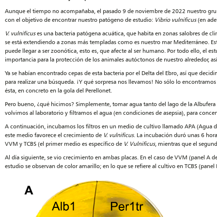
Aunque el tiempo no acompañaba, el pasado 9 de noviembre de 2022 nuestro gru
con el objetivo de encontrar nuestro patógeno de estudio:
Vibrio vulnificus
(en ade
V. vulnificus
es una bacteria patógena acuática, que habita en zonas salobres de cli
se está extendiendo a zonas más templadas como es nuestro mar Mediterráneo. Est
puede llegar a ser zoonótica, esto es, que afecte al ser humano. Por todo ello, el es
importancia para la protección de los animales autóctonos de nuestro alrededor, as
Ya se habían encontrado cepas de esta bacteria por el Delta del Ebro, así que decidim
para realizar una búsqueda. ¡Y qué sorpresa nos llevamos! No sólo lo encontramos 
ésta, en concreto en la gola del Perellonet.
Pero bueno, ¿qué hicimos? Simplemente, tomar agua tanto del lago de la Albufera 
volvimos al laboratorio y filtramos el agua (en condiciones de asepsia), para conce
A continuación, incubamos los filtros en un medio de cultivo llamado APA (Agua de
este medio favorece el crecimiento de
V. vulnificus
. La incubación duró unas 6 hora
VVM y TCBS (el primer medio es específico de
V. Vulnificus
, mientras que el segun
Al día siguiente, se vio crecimiento en ambas placas. En el caso de VVM (panel A de
estudio se observan de color amarillo; en lo que se refiere al cultivo en TCBS (panel B