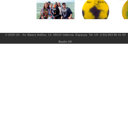
© 2026 UV. - Av. Blasco Ibáñez, 13. 46010 València. Espanya. Tel. UV: (+34) 963 86 41 00
Buzón UV