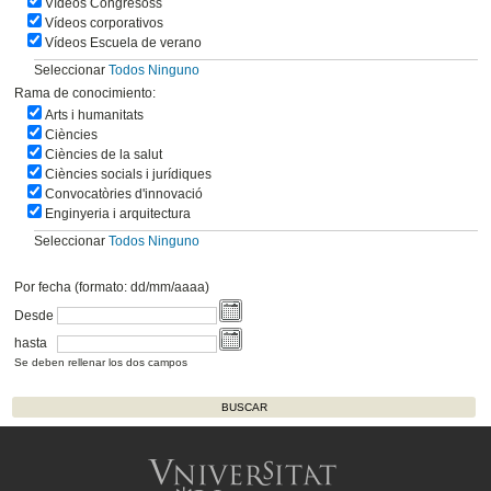
Vídeos Congresoss
Vídeos corporativos
Vídeos Escuela de verano
Seleccionar
Todos
Ninguno
Rama de conocimiento:
Arts i humanitats
Ciències
Ciències de la salut
Ciències socials i jurídiques
Convocatòries d'innovació
Enginyeria i arquitectura
Seleccionar
Todos
Ninguno
Por fecha (formato: dd/mm/aaaa)
Desde
hasta
Se deben rellenar los dos campos