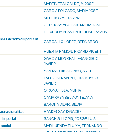
MARTINEZ ALCALDE, M JOSE
GARCIA FOLGADO, MARIA JOSE
MELERO ZAERA, ANA
COPERIAS AGUILAR, MARIA JOSE
DE VERDA BEAMONTE, JOSE RAMON
 vida i desenvolupament
GARGALLO LOPEZ, BERNARDO
HUERTA RAMON, RICARD VICENT
GARCIA MONREAL, FRANCISCO
JAVIER
SAN MARTIN ALONSO, ANGEL
FALCO BENAVENT, FRANCISCO
JAVIER
GIRONA FIBLA, NURIA
CAMARASA BELMONTE, ANA
BARONA VILAR, SILVIA
rasnacionalitat
RAMOS GAY, IGNACIO
i imperial
SANCHIS LLOPIS, JORGE LUIS
 social
MARHUENDA FLUIXA, FERNANDO