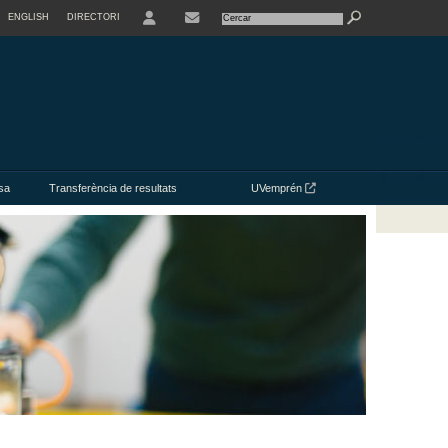
ENGLISH
DIRECTORI
USER
CONTACTE
sa
Transferència de resultats
UVemprén