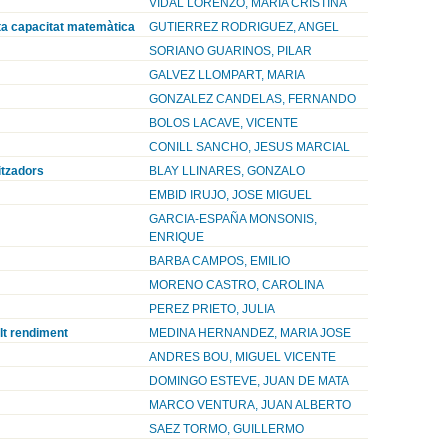
VIDAL LORENZO, MARIA CRISTINA
lta capacitat matemàtica
GUTIERREZ RODRIGUEZ, ANGEL
SORIANO GUARINOS, PILAR
GALVEZ LLOMPART, MARIA
GONZALEZ CANDELAS, FERNANDO
BOLOS LACAVE, VICENTE
CONILL SANCHO, JESUS MARCIAL
itzadors
BLAY LLINARES, GONZALO
EMBID IRUJO, JOSE MIGUEL
GARCIA-ESPAÑA MONSONIS,
ENRIQUE
BARBA CAMPOS, EMILIO
MORENO CASTRO, CAROLINA
PEREZ PRIETO, JULIA
alt rendiment
MEDINA HERNANDEZ, MARIA JOSE
ANDRES BOU, MIGUEL VICENTE
DOMINGO ESTEVE, JUAN DE MATA
MARCO VENTURA, JUAN ALBERTO
SAEZ TORMO, GUILLERMO