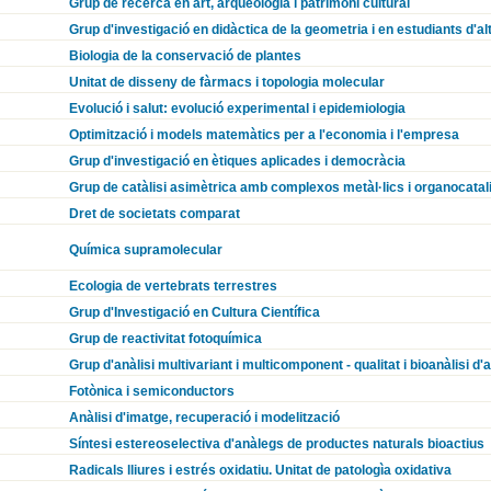
Grup de recerca en art, arqueologia i patrimoni cultural
Grup d'investigació en didàctica de la geometria i en estudiants d'a
Biologia de la conservació de plantes
Unitat de disseny de fàrmacs i topologia molecular
Evolució i salut: evolució experimental i epidemiologia
Optimització i models matemàtics per a l'economia i l'empresa
Grup d'investigació en ètiques aplicades i democràcia
Grup de catàlisi asimètrica amb complexos metàl·lics i organocatal
Dret de societats comparat
Química supramolecular
Ecologia de vertebrats terrestres
Grup d'Investigació en Cultura Científica
Grup de reactivitat fotoquímica
Grup d'anàlisi multivariant i multicomponent - qualitat i bioanàlisi d'
Fotònica i semiconductors
Anàlisi d'imatge, recuperació i modelització
Síntesi estereoselectiva d'anàlegs de productes naturals bioactius
Radicals lliures i estrés oxidatiu. Unitat de patologìa oxidativa