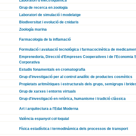
Laboratori d'electroquímica
Grup de recerca en zoologia
Laboratori de simulació i modelatge
Biodiversitat i evolució de cnidaris
Zoología marina
Farmacologia de la inflamació
Formulació i avaluació tecnològica i farmacocinètica de medicamen
Emprenedoria, Direcció d'Empreses Cooperatives i de l'Economia Soc
Corporativa
Estudis fonamentals en cromatografia
Grup d'investigació per al control analític de productes cosmètics
Propietats aritmètiques i estructurals dels grups, semigrups i bride
Grup de xarxes i entorns virtuals
Grup d'investigació en retòrica, humanisme i tradició clàssica
Art i arquitectura a l'Edat Moderna
València espanyol col·loquial
Física estadística i termodinàmica dels processos de transport