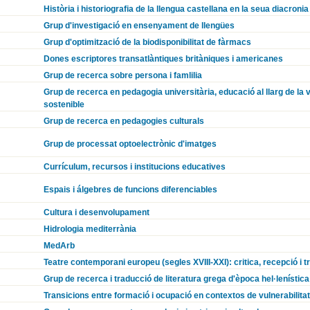
Història i historiografia de la llengua castellana en la seua diacronia
Grup d'investigació en ensenyament de llengües
Grup d'optimització de la biodisponibilitat de fàrmacs
Dones escriptores transatlàntiques britàniques i americanes
Grup de recerca sobre persona i famlilia
Grup de recerca en pedagogia universitària, educació al llarg de la
sostenible
Grup de recerca en pedagogies culturals
Grup de processat optoelectrònic d'imatges
Currículum, recursos i institucions educatives
Espais i álgebres de funcions diferenciables
Cultura i desenvolupament
Hidrologia mediterrània
MedArb
Teatre contemporani europeu (segles XVIII-XXI): critica, recepció i t
Grup de recerca i traducció de literatura grega d'època hel·lenística 
Transicions entre formació i ocupació en contextos de vulnerabilitat