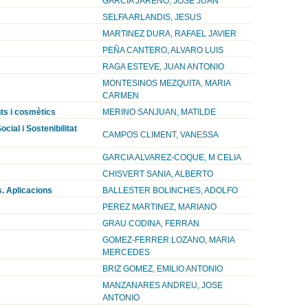
GARCIA JAREÑO, JOSE JUAN
SELFA ARLANDIS, JESUS
MARTINEZ DURA, RAFAEL JAVIER
PEÑA CANTERO, ALVARO LUIS
RAGA ESTEVE, JUAN ANTONIO
MONTESINOS MEZQUITA, MARIA
CARMEN
ts i cosmètics
MERINO SANJUAN, MATILDE
ial i Sostenibilitat
CAMPOS CLIMENT, VANESSA
GARCIA ALVAREZ-COQUE, M CELIA
CHISVERT SANIA, ALBERTO
s. Aplicacions
BALLESTER BOLINCHES, ADOLFO
PEREZ MARTINEZ, MARIANO
GRAU CODINA, FERRAN
GOMEZ-FERRER LOZANO, MARIA
MERCEDES
BRIZ GOMEZ, EMILIO ANTONIO
MANZANARES ANDREU, JOSE
ANTONIO