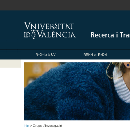
R+D+i a la UV
RRHH en R+D+i
Inici
> Grups d'Investigació