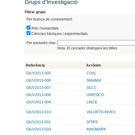
Grups d'Investigació
Filtrar grups
Per branca de coneixement:
Arts i humanitats
Ciències bàsiques i experimentals
Per paraules clau:
Nota: El cercador distingeix les titlles
Referència
Acrònim
GIUV2013-005
COAL
GIUV2013-006
SMolMat
GIUV2013-007
GLCC
GIUV2013-008
UNIPSICO
GIUV2013-009
LINCE
GIUV2013-010
VALORTO-INVES
GIUV2013-031
DITIPS
GIUV2013-033
INNOMARK