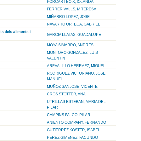
PORCAR I BOIX, IOLANDA
FERRER VALLS, M TERESA
MIÑARRO LOPEZ, JOSE
NAVARRO ORTEGA, GABRIEL
ts dels aliments i
GARCIA LLATAS, GUADALUPE
MOYA SIMARRO, ANDRES
MONTORO GONZALEZ, LUIS
VALENTIN
AREVALILLO HERRAEZ, MIGUEL
RODRIGUEZ VICTORIANO, JOSE
MANUEL
MUÑOZ SANJOSE, VICENTE
CROS STOTTER, ANA
UTRILLAS ESTEBAN, MARIA DEL
PILAR
CAMPINS FALCO, PILAR
ANIENTO COMPANY, FERNANDO
GUTIERREZ KOSTER, ISABEL
PEREZ GIMENEZ, FACUNDO