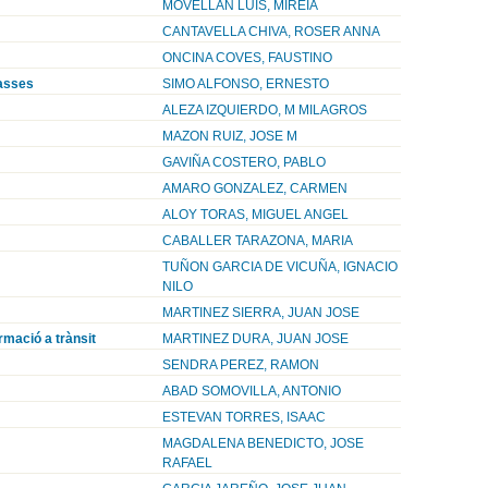
MOVELLAN LUIS, MIREIA
CANTAVELLA CHIVA, ROSER ANNA
ONCINA COVES, FAUSTINO
masses
SIMO ALFONSO, ERNESTO
ALEZA IZQUIERDO, M MILAGROS
MAZON RUIZ, JOSE M
GAVIÑA COSTERO, PABLO
AMARO GONZALEZ, CARMEN
ALOY TORAS, MIGUEL ANGEL
CABALLER TARAZONA, MARIA
TUÑON GARCIA DE VICUÑA, IGNACIO
NILO
MARTINEZ SIERRA, JUAN JOSE
ormació a trànsit
MARTINEZ DURA, JUAN JOSE
SENDRA PEREZ, RAMON
ABAD SOMOVILLA, ANTONIO
ESTEVAN TORRES, ISAAC
MAGDALENA BENEDICTO, JOSE
RAFAEL