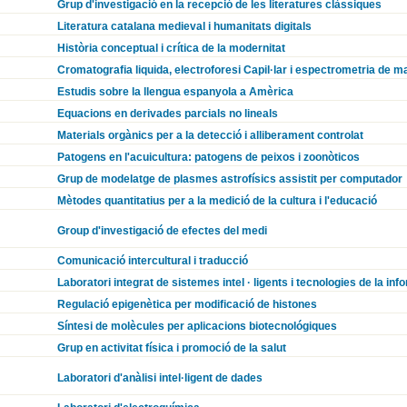
Grup d'investigació en la recepció de les literatures clàssiques
Literatura catalana medieval i humanitats digitals
Història conceptual i crítica de la modernitat
Cromatografia liquida, electroforesi Capil·lar i espectrometria de 
Estudis sobre la llengua espanyola a Amèrica
Equacions en derivades parcials no lineals
Materials orgànics per a la detecció i alliberament controlat
Patogens en l'acuicultura: patogens de peixos i zoonòticos
Grup de modelatge de plasmes astrofísics assistit per computador
Mètodes quantitatius per a la medició de la cultura i l'educació
Group d'investigació de efectes del medi
Comunicació intercultural i traducció
Laboratori integrat de sistemes intel · ligents i tecnologies de la inf
Regulació epigenètica per modificació de histones
Síntesi de molècules per aplicacions biotecnológiques
Grup en activitat física i promoció de la salut
Laboratori d'anàlisi intel·ligent de dades