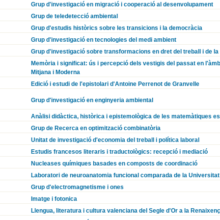
Grup d'investigació en migració i cooperació al desenvolupament
Grup de teledetecció ambiental
Grup d'estudis històrics sobre les transicions i la democràcia
Grup d'investigació en tecnologies del medi ambient
Grup d'investigació sobre transformacions en dret del treball i de la
Memòria i significat: ús i percepció dels vestigis del passat en l'àmb
Mitjana i Moderna
Edició i estudi de l'epistolari d'Antoine Perrenot de Granvelle
Grup d'investigació en enginyeria ambiental
Anàlisi didàctica, històrica i epistemològica de les matemàtiques e
Grup de Recerca en optimització combinatòria
Unitat de investigació d'economia del treball i política laboral
Estudis francesos literaris i traductològics: recepció i mediació
Nucleases químiques basades en composts de coordinació
Laboratori de neuroanatomia funcional comparada de la Universitat
Grup d'electromagnetisme i ones
Imatge i fotonica
Llengua, literatura i cultura valenciana del Segle d'Or a la Renaixen