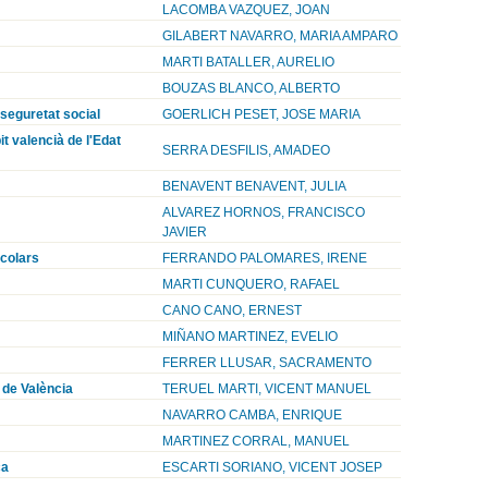
LACOMBA VAZQUEZ, JOAN
GILABERT NAVARRO, MARIA AMPARO
MARTI BATALLER, AURELIO
BOUZAS BLANCO, ALBERTO
 seguretat social
GOERLICH PESET, JOSE MARIA
it valencià de l'Edat
SERRA DESFILIS, AMADEO
BENAVENT BENAVENT, JULIA
ALVAREZ HORNOS, FRANCISCO
JAVIER
scolars
FERRANDO PALOMARES, IRENE
MARTI CUNQUERO, RAFAEL
CANO CANO, ERNEST
MIÑANO MARTINEZ, EVELIO
FERRER LLUSAR, SACRAMENTO
 de València
TERUEL MARTI, VICENT MANUEL
NAVARRO CAMBA, ENRIQUE
MARTINEZ CORRAL, MANUEL
ça
ESCARTI SORIANO, VICENT JOSEP