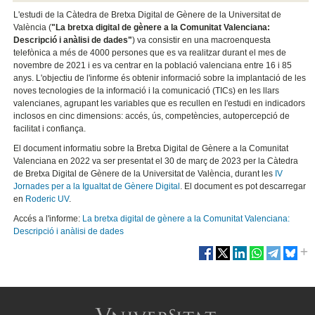
L'estudi de la Càtedra de Bretxa Digital de Gènere de la Universitat de
València (
"La bretxa digital de gènere a la Comunitat Valenciana:
Descripció i anàlisi de dades"
) va consistir en una macroenquesta
telefònica a més de 4000 persones que es va realitzar durant el mes de
novembre de 2021 i es va centrar en la població valenciana entre 16 i 85
anys. L'objectiu de l'informe és obtenir informació sobre la implantació de les
noves tecnologies de la informació i la comunicació (TICs) en les llars
valencianes, agrupant les variables que es recullen en l'estudi en indicadors
inclosos en cinc dimensions: accés, ús, competències, autopercepció de
facilitat i confiança.
El document informatiu sobre la Bretxa Digital de Gènere a la Comunitat
Valenciana en 2022 va ser presentat el 30 de març de 2023 per la Càtedra
de Bretxa Digital de Gènere de la Universitat de València, durant les
IV
Jornades per a la Igualtat de Gènere Digital
. El document es pot descarregar
en
Roderic UV
.
Accés a l'informe:
La bretxa digital de gènere a la Comunitat Valenciana:
Descripció i anàlisi de dades