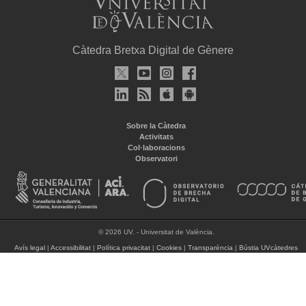
Càtedra Bretxa Digital de Gènere
Sobre la Càtedra
Activitats
Col·laboracions
Observatori
© 2026 UV. - Universitat de València.
Avís legal
|
Accessibilitat
|
Política privacitat
|
Cookies
|
Transparència
|
Bústia UVcàtedres