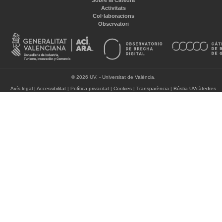
Sobre la Càtedra
Activitats
Col·laboracions
Observatori
© 2026 UV. - Universitat de València.
Avís legal
|
Accessibilitat
|
Política privacitat
|
Cookies
|
Transparència
|
Bústia UVcàtedres