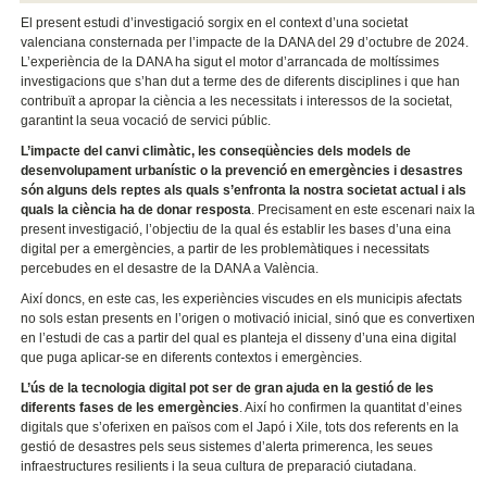
El present estudi d’investigació sorgix en el context d’una societat
valenciana consternada per l’impacte de la DANA del 29 d’octubre de 2024.
L’experiència de la DANA ha sigut el motor d’arrancada de moltíssimes
investigacions que s’han dut a terme des de diferents disciplines i que han
contribuït a apropar la ciència a les necessitats i interessos de la societat,
garantint la seua vocació de servici públic.
L’impacte del canvi climàtic, les conseqüències dels models de
desenvolupament urbanístic o la prevenció en emergències i desastres
són alguns dels reptes als quals s’enfronta la nostra societat actual i als
quals la ciència ha de donar resposta
. Precisament en este escenari naix la
present investigació, l’objectiu de la qual és establir les bases d’una eina
digital per a emergències, a partir de les problemàtiques i necessitats
percebudes en el desastre de la DANA a València.
Així doncs, en este cas, les experiències viscudes en els municipis afectats
no sols estan presents en l’origen o motivació inicial, sinó que es convertixen
en l’estudi de cas a partir del qual es planteja el disseny d’una eina digital
que puga aplicar-se en diferents contextos i emergències.
L’ús de la tecnologia digital pot ser de gran ajuda en la gestió de les
diferents fases de les emergències
. Així ho confirmen la quantitat d’eines
digitals que s’oferixen en països com el Japó i Xile, tots dos referents en la
gestió de desastres pels seus sistemes d’alerta primerenca, les seues
infraestructures resilients i la seua cultura de preparació ciutadana.