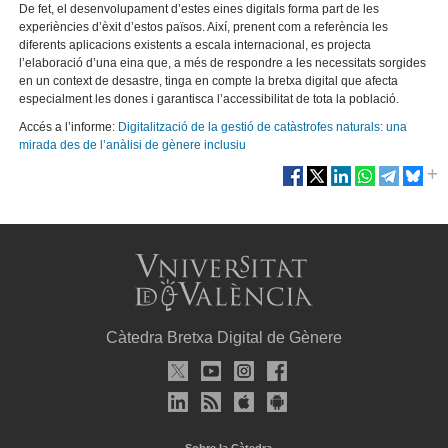
De fet, el desenvolupament d’estes eines digitals forma part de les
experiències d’èxit d’estos països. Així, prenent com a referència les
diferents aplicacions existents a escala internacional, es projecta
l’elaboració d’una eina que, a més de respondre a les necessitats sorgides
en un context de desastre, tinga en compte la bretxa digital que afecta
especialment les dones i garantisca l’accessibilitat de tota la població.
Accés a l’informe:
Digitalització de la gestió de catàstrofes naturals: una
mirada des de l’anàlisi de gènere inclusiu
Càtedra Bretxa Digital de Gènere