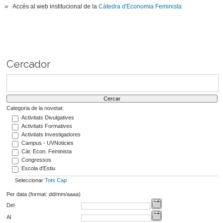
Accés al web institucional de la
Càtedra d'Economia Feminista
Cercador
Categoria de la novetat:
Activitats Divulgatives
Activitats Formatives
Activitats Investigadores
Campus - UVNoticies
Càt. Econ. Feminista
Congressos
Escola d'Estiu
Seleccionar
Tots
Cap
Per data (format: dd/mm/aaaa)
Del
Al