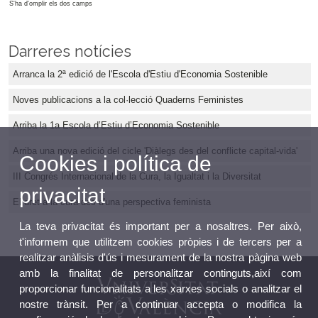
S'ha d'omplir els dos camps
Darreres notícies
Arranca la 2ª edició de l'Escola d'Estiu d'Economia Sostenible
Noves publicacions a la col·lecció Quaderns Feministes
Arriba la 1a Escola d’Estiu d’Economia Sostenible
Arriba una nova edició del cicle 'Diàlegs des del conflicte capital-vida'
Cookies i política de
III Congrés Internacional de la Cura, la Igualtat i la Diversitat
privacitat
El dret a la cura des d'una perspectiva feminista
La teva privacitat és important per a nosaltres. Per això,
t'informem que utilitzem cookies pròpies i de tercers per a
realitzar anàlisis d'ús i mesurament de la nostra pàgina web
amb la finalitat de personalitzar continguts,així com
proporcionar funcionalitats a les xarxes socials o analitzar el
nostre trànsit. Per a continuar accepta o modifica la