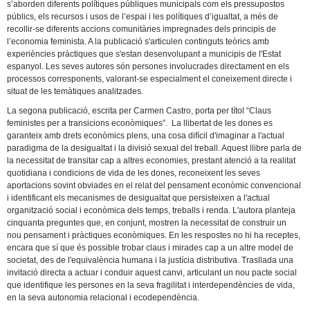
s’aborden diferents polítiques públiques municipals com els pressupostos
públics, els recursos i usos de l’espai i les polítiques d’igualtat, a més de
recollir-se diferents accions comunitàries impregnades dels principis de
l’economia feminista. A la publicació s'articulen continguts teòrics amb
experiències pràctiques que s'estan desenvolupant a municipis de l'Estat
espanyol. Les seves autores són persones involucrades directament en els
processos corresponents, valorant-se especialment el coneixement directe i
situat de les temàtiques analitzades.
La segona publicació, escrita per Carmen Castro, porta per títol “Claus
feministes per a transicions econòmiques”. La llibertat de les dones es
garanteix amb drets econòmics plens, una cosa difícil d'imaginar a l'actual
paradigma de la desigualtat i la divisió sexual del treball. Aquest llibre parla de
la necessitat de transitar cap a altres economies, prestant atenció a la realitat
quotidiana i condicions de vida de les dones, reconeixent les seves
aportacions sovint obviades en el relat del pensament econòmic convencional
i identificant els mecanismes de desigualtat que persisteixen a l'actual
organització social i econòmica dels temps, treballs i renda. L'autora planteja
cinquanta preguntes que, en conjunt, mostren la necessitat de construir un
nou pensament i pràctiques econòmiques. En les respostes no hi ha receptes,
encara que sí que és possible trobar claus i mirades cap a un altre model de
societat, des de l'equivalència humana i la justícia distributiva. Trasllada una
invitació directa a actuar i conduir aquest canvi, articulant un nou pacte social
que identifique les persones en la seva fragilitat i interdependències de vida,
en la seva autonomia relacional i ecodependència.